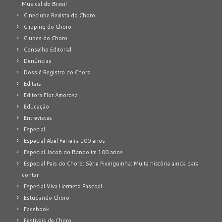
Musical do Brasil
Cineclube Revista do Choro
Clipping do Choro
Clubes do Choro
Conselho Editorial
Denúncias
Dossiê Registro do Choro
Editais
Editora Flor Amorosa
Educação
Entrevistas
Especial
Especial Abel Ferreira 100 anos
Especial Jacob do Bandolim 100 anos
Especial Pais do Choro: Série Pixinguinha: Muita história ainda para
contar
Especial Viva Hermeto Pascoal
Estudando Choro
Facebook
Festivais de Choro