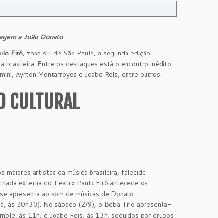
nagem a João Donato
ulo Eiró
, zona sul de São Paulo, a segunda edição
 brasileira. Entre os destaques está o encontro inédito
ini, Ayrton Montarroyos e Joabe Reis, entre outros.
O CULTURAL
aiores artistas da música brasileira, falecido
chada externa do Teatro Paulo Eiró antecede os
 se apresenta ao som de músicas de Donato.
ta, às 20h30). No sábado (2/9), o Beba Trio apresenta-
mble, às 11h, e Joabe Reis, às 13h, seguidos por grupos