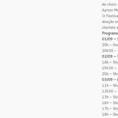
de choro 
Ayrton Mo
O Festiva
direção m
chorinho 
Programa
01/09 – 
20h – Ho
20h30 – 
02/09 – 
18h – Sh
19h30 – 
20h – Sh
03/09 – 
11h – Sh
12h30 – 
13h – Sh
16h – Sh
17h – Sh
18h – Sh