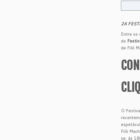
2A FESTI
Entre os 
do
Festiv
de Filó M
CON
CLI
O Festiva
recenteme
espetácul
Filó Mach
se, às 18