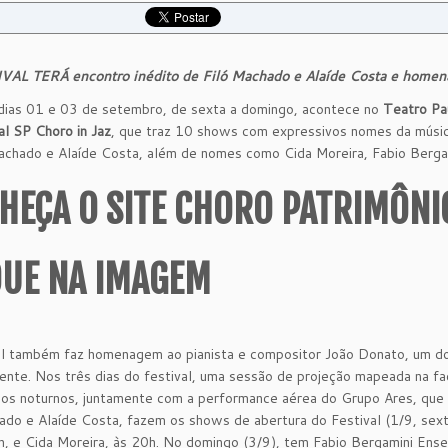
VAL TERÁ encontro inédito de Filó Machado e Alaíde Costa e home
dias 01 e 03 de setembro, de sexta a domingo, acontece no
Teatro Pa
al SP Choro in Jaz
, que traz 10 shows com expressivos nomes da música
achado e Alaíde Costa, além de nomes como Cida Moreira, Fabio Bergam
HEÇA O SITE CHORO PATRIMÔNI
QUE NA IMAGEM
l também faz homenagem ao pianista e compositor João Donato, um dos m
nte. Nos três dias do festival, uma sessão de projeção mapeada na fa
os noturnos, juntamente com a performance aérea do Grupo Ares, que
ado e Alaíde Costa, fazem os shows de abertura do Festival (1/9, sex
h, e Cida Moreira, às 20h. No domingo (3/9), tem Fabio Bergamini Ense