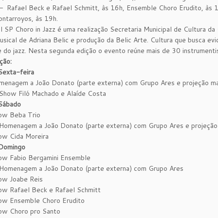
– Rafael Beck e Rafael Schmitt, às 16h, Ensemble Choro Erudito, às 
ntarroyos, às 19h.
l SP Choro in Jazz é uma realização Secretaria Municipal de Cultura da
usical de Adriana Belic e produção da Belic Arte. Cultura que busca evid
e do jazz. Nesta segunda edição o evento reúne mais de 30 instrumentis
ção:
Sexta-feira
menagem a João Donato (parte externa) com Grupo Ares e projeção m
Show Filó Machado e Alaíde Costa
Sábado
ow Beba Trio
Homenagem a João Donato (parte externa) com Grupo Ares e projeçã
ow Cida Moreira
Domingo
ow Fabio Bergamini Ensemble
Homenagem a João Donato (parte externa) com Grupo Ares
ow Joabe Reis
ow Rafael Beck e Rafael Schmitt
ow Ensemble Choro Erudito
ow Choro pro Santo