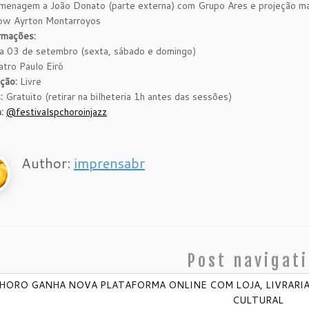
menagem a João Donato (parte externa) com Grupo Ares e projeção m
ow Ayrton Montarroyos
rmações:
a 03 de setembro (sexta, sábado e domingo)
tro Paulo Eiró
ação:
Livre
:
Gratuito (retirar na bilheteria 1h antes das sessões)
:
@festivalspchoroinjazz
Author:
imprensabr
Post navigat
HORO GANHA NOVA PLATAFORMA ONLINE COM LOJA, LIVRARI
CULTURAL