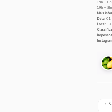
19h – Ho
19h – Sh
Mais info
Data:
01 
Local:
Tea
Classific
Ingressos
Instagram
←
C