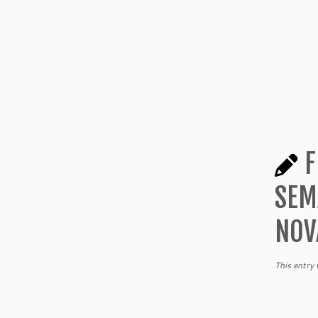
F
SEM
NOV
This entry