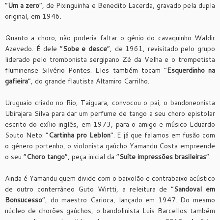
“
Um a zero
”, de Pixinguinha e Benedito Lacerda, gravado pela dupla
original, em 1946.
Quanto a choro, não poderia faltar o gênio do cavaquinho Waldir
Azevedo. É dele “
Sobe e desce
”, de 1961, revisitado pelo grupo
liderado pelo trombonista sergipano Zé da Velha e o trompetista
fluminense Silvério Pontes. Eles também tocam “
Esquerdinho na
gafieira
”, do grande flautista Altamiro Carrilho.
Uruguaio criado no Rio, Taiguara, convocou o pai, o bandoneonista
Ubirajara Silva para dar um perfume de tango a seu choro epistolar
escrito do exílio inglês, em 1973, para o amigo e músico Eduardo
Souto Neto: “
Cartinha pro Leblon
”. E já que falamos em fusão com
o gênero portenho, o violonista gaúcho Yamandu Costa empreende
o seu “
Choro tango
”, peça inicial da “
Suíte impressões brasileiras
”.
Ainda é Yamandu quem divide com o baixolão e contrabaixo acústico
de outro conterrâneo Guto Wirtti, a releitura de “
Sandoval em
Bonsucesso
”, do maestro Carioca, lançado em 1947. Do mesmo
núcleo de chorões gaúchos, o bandolinista Luis Barcellos também