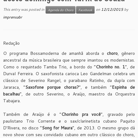
This entry was posted in
on
12/12/2015
by
Agenda do Choro
Facebook
imprensabr
Redação
O programa Bossamoderna de amanhã aborda o
choro
, gênero
ancestral da música brasileira que sempre imantou os modernistas.
Como o requintado Tamba Trio, a bordo do “
Chorinho no. 1
”, de
Durval Ferreira. O saxofonista carioca Leo Gandelman celebra um
clássico de Severino Rangel, o paraibano Ratinho, da dupla com
Jararaca, “
Saxofone porque choras?
”, e também “
Espinha de
bacalhau
”, de outro Severino, o Araújo, maestro da Orquestra
Tabajara.
Também de Araújo é o “
Chorinho pra você
”, gravado pelo
paulistano Trio Corrente e o sax/clarinetista cubano Paquito
D’Rivera, no disco “
Song for Maura
”, de 2013. O mesmo grupo dá
novo show com seu convidado cubano em outro clássico do choro,