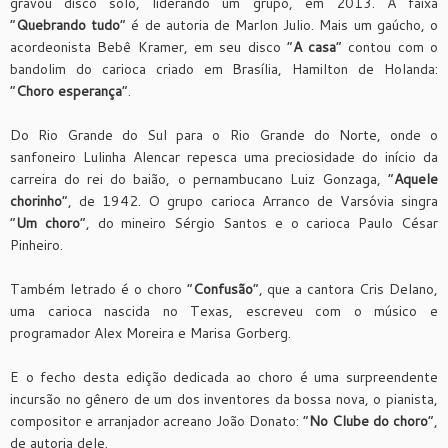
gravou disco solo, liderando um grupo, em 2013. A faixa
“
Quebrando tudo
” é de autoria de Marlon Julio. Mais um gaúcho, o
acordeonista Bebê Kramer, em seu disco “
A casa
” contou com o
bandolim do carioca criado em Brasília, Hamilton de Holanda:
“
Choro esperança
”.
Do Rio Grande do Sul para o Rio Grande do Norte, onde o
sanfoneiro Lulinha Alencar repesca uma preciosidade do início da
carreira do rei do baião, o pernambucano Luiz Gonzaga, “
Aquele
chorinho
”, de 1942. O grupo carioca Arranco de Varsóvia singra
“
Um choro
”, do mineiro Sérgio Santos e o carioca Paulo César
Pinheiro.
Também letrado é o choro “
Confusão
”, que a cantora Cris Delano,
uma carioca nascida no Texas, escreveu com o músico e
programador Alex Moreira e Marisa Gorberg.
E o fecho desta edição dedicada ao choro é uma surpreendente
incursão no gênero de um dos inventores da bossa nova, o pianista,
compositor e arranjador acreano João Donato: “
No Clube do choro
”,
de autoria dele.