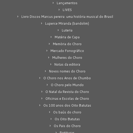
Lançamentos
LIVES
Livro Discos Marcus pereira: uma história musical do Brasil
Luperce Miranda (bandolim)
Luteria
Matéria de Capa
Memória do Choro
Mercado Fonográfico
Mulheres do Choro
Notas da editora
Novos nomes do Choro
O Choro nos Anos de Chumbo
O Choro pelo Mundo
O Natal da Revista do Choro
Oficinas e Escolas de Choro
Os 100 anos dos Oito Batutas
Os baús do choro
Os Oito Batutas
Os Pais do Choro
Partituras