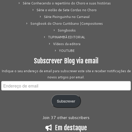
Série Conhecendo o repertório do Choro e suas histórias
Série o violão de Sete Cordas no Choro
Série Pixinguinha no Carnaval
Songbook do Choro Curitibano |Compositores
Songbooks
TUPINAMBÁ EDITORIAL
Vídeos da editora
YOUTUBE
Subscrever Blog via email
Indique o seu endereço de email para subscrever este site e receber notificações de
novos artigos por email.
Endereço
de
email
Subscrever
Join 37 other subscribers
Em destaque