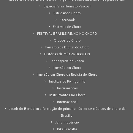
Especial Viva Hermeto Pascoal
Estudando Choro
Facebook
Festivais de Choro
FESTIVAL BRASILEIRINHO NO CHORO
Grupos de Choro
Hemeroteca Digital do Choro
Histórias da Música Brasileira
Iconografia do Choro
Imersão em Choro
Imersão em Choro da Revista do Choro
Inéditas de Pixinguinha
Instrumentos
Instrumentos no Choro
Internacional
Jacob do Bandolim e formação do primeiro núcleo de músicos de choro de
Brasília
Jana Inocêncio
Kika Fragatte