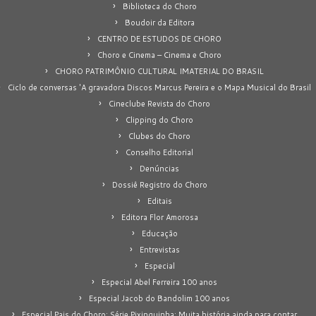
Biblioteca do Choro
Boudoir da Editora
CENTRO DE ESTUDOS DE CHORO
Choro e Cinema – Cinema e Choro
CHORO PATRIMÔNIO CULTURAL IMATERIAL DO BRASIL
Ciclo de conversas 'A gravadora Discos Marcus Pereira e o Mapa Musical do Brasil
Cineclube Revista do Choro
Clipping do Choro
Clubes do Choro
Conselho Editorial
Denúncias
Dossiê Registro do Choro
Editais
Editora Flor Amorosa
Educação
Entrevistas
Especial
Especial Abel Ferreira 100 anos
Especial Jacob do Bandolim 100 anos
Especial Pais do Choro: Série Pixinguinha: Muita história ainda para contar