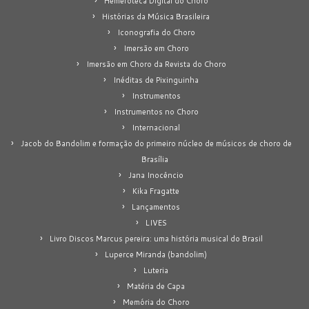
Hemeroteca Digital do Choro
Histórias da Música Brasileira
Iconografia do Choro
Imersão em Choro
Imersão em Choro da Revista do Choro
Inéditas de Pixinguinha
Instrumentos
Instrumentos no Choro
Internacional
Jacob do Bandolim e formação do primeiro núcleo de músicos de choro de
Brasília
Jana Inocêncio
Kika Fragatte
Lançamentos
LIVES
Livro Discos Marcus pereira: uma história musical do Brasil
Luperce Miranda (bandolim)
Luteria
Matéria de Capa
Memória do Choro