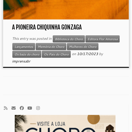
A PIONEIRA CHIQUINHA GONZAGA
This entry was posted in
Biblioteca do Choro
Editora Flor Amorosa
Lançamentos
Memória do Choro
Mulheres do Choro
on
10/17/2023
by
Os baús do choro
Os Pais do Choro
imprensabr