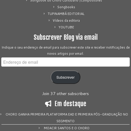
Songbook do Choro Curitibano |Compositores
Songbooks
TUPINAMBÁ EDITORIAL
Vídeos da editora
YOUTUBE
Subscrever Blog via email
Indique o seu endereço de email para subscrever este site e receber notificações de
novos artigos por email.
Endereço
de
email
Subscrever
Join 37 other subscribers
Em destaque
CHORO GANHA PRIMEIRA PLATAFORMA EAD E PRIMEIRA PÓS-GRADUAÇÃO NO
SEGMENTO
MOACIR SANTOS E O CHORO