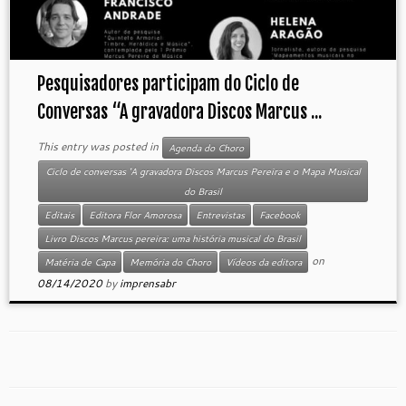
Pesquisadores participam do Ciclo de
Conversas “A gravadora Discos Marcus ...
This entry was posted in
Agenda do Choro
Ciclo de conversas 'A gravadora Discos Marcus Pereira e o Mapa Musical
do Brasil
Editais
Editora Flor Amorosa
Entrevistas
Facebook
Livro Discos Marcus pereira: uma história musical do Brasil
on
Matéria de Capa
Memória do Choro
Vídeos da editora
08/14/2020
by
imprensabr