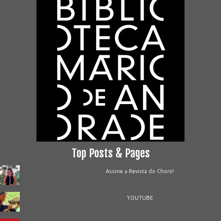
Top Posts & Pages
Assine a Revista do Choro!
YOUTUBE