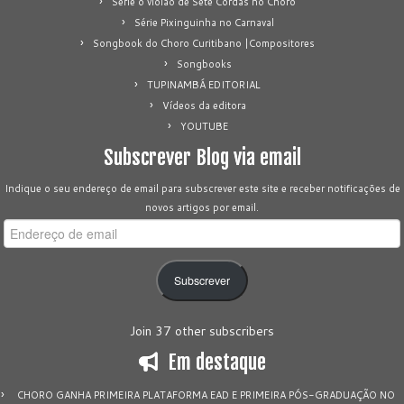
Série o violão de Sete Cordas no Choro
Série Pixinguinha no Carnaval
Songbook do Choro Curitibano |Compositores
Songbooks
TUPINAMBÁ EDITORIAL
Vídeos da editora
YOUTUBE
Subscrever Blog via email
Indique o seu endereço de email para subscrever este site e receber notificações de
novos artigos por email.
Endereço
de
email
Subscrever
Join 37 other subscribers
Em destaque
CHORO GANHA PRIMEIRA PLATAFORMA EAD E PRIMEIRA PÓS-GRADUAÇÃO NO