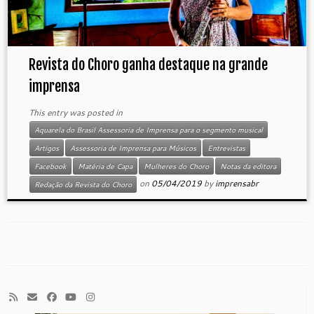
Revista do Choro ganha destaque na grande
imprensa
This entry was posted in
Aquarela do Brasil Assessoria de Imprensa para o segmento musical
Artigos
Assessoria de Imprensa para Músicos
Entrevistas
Facebook
Matéria de Capa
Mulheres do Choro
Notas da editora
on
05/04/2019
by
imprensabr
Redação da Revista do Choro