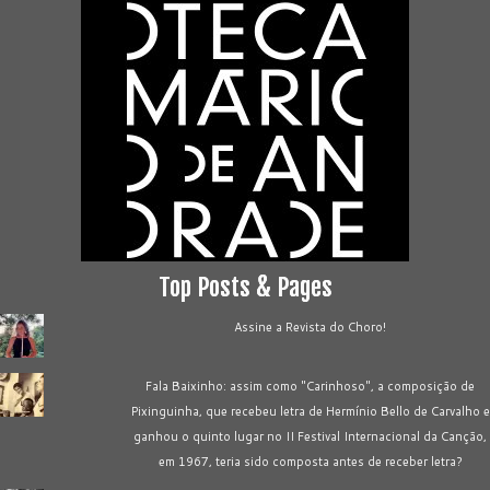
Top Posts & Pages
Assine a Revista do Choro!
Fala Baixinho: assim como "Carinhoso", a composição de
Pixinguinha, que recebeu letra de Hermínio Bello de Carvalho e
ganhou o quinto lugar no II Festival Internacional da Canção,
em 1967, teria sido composta antes de receber letra?