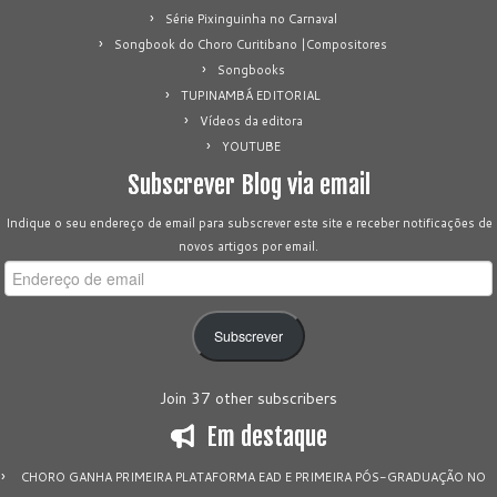
Série Pixinguinha no Carnaval
Songbook do Choro Curitibano |Compositores
Songbooks
TUPINAMBÁ EDITORIAL
Vídeos da editora
YOUTUBE
Subscrever Blog via email
Indique o seu endereço de email para subscrever este site e receber notificações de
novos artigos por email.
Endereço
de
email
Subscrever
Join 37 other subscribers
Em destaque
CHORO GANHA PRIMEIRA PLATAFORMA EAD E PRIMEIRA PÓS-GRADUAÇÃO NO