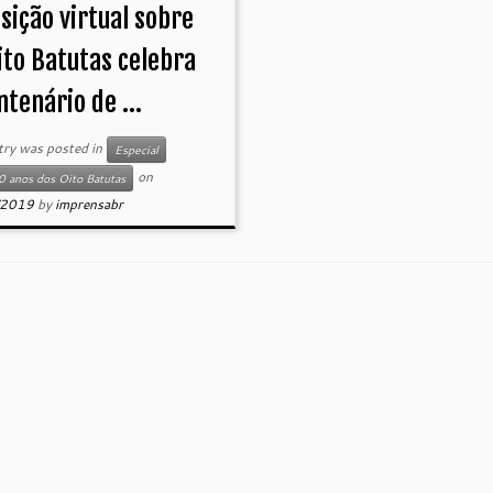
sição virtual sobre
ito Batutas celebra
ntenário de ...
try was posted in
Especial
on
 anos dos Oito Batutas
/2019
by
imprensabr