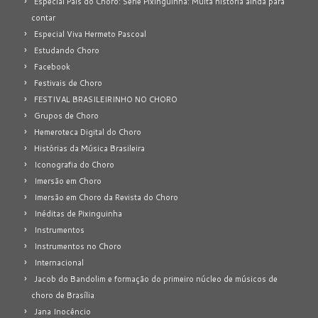
Especial Pais do Choro: Série Pixinguinha: Muita história ainda para
contar
Especial Viva Hermeto Pascoal
Estudando Choro
Facebook
Festivais de Choro
FESTIVAL BRASILEIRINHO NO CHORO
Grupos de Choro
Hemeroteca Digital do Choro
Histórias da Música Brasileira
Iconografia do Choro
Imersão em Choro
Imersão em Choro da Revista do Choro
Inéditas de Pixinguinha
Instrumentos
Instrumentos no Choro
Internacional
Jacob do Bandolim e formação do primeiro núcleo de músicos de
choro de Brasília
Jana Inocêncio