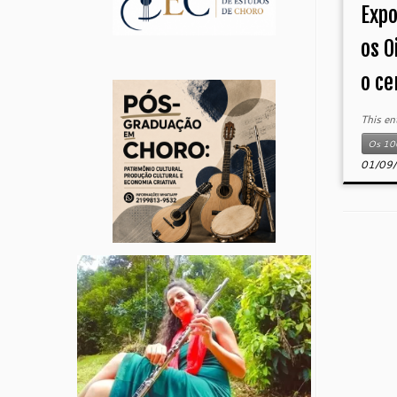
Expo
os O
o ce
This en
Os 100
01/09