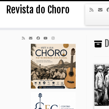
Skip
Revista do Choro
to
content
D