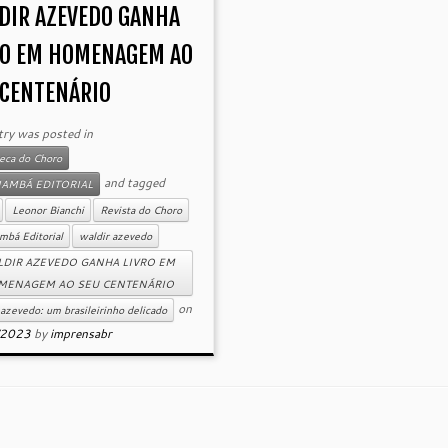
DIR AZEVEDO GANHA
RO EM HOMENAGEM AO
 CENTENÁRIO
try was posted in
teca do Choro
and tagged
NAMBÁ EDITORIAL
Leonor Bianchi
Revista do Choro
mbá Editorial
waldir azevedo
DIR AZEVEDO GANHA LIVRO EM
MENAGEM AO SEU CENTENÁRIO
on
 azevedo: um brasileirinho delicado
/2023
by
imprensabr