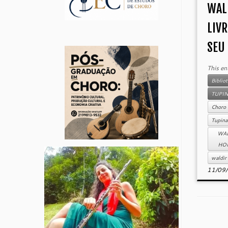
WAL
LIV
SEU
This en
Biblio
TUPI
Choro
Tupina
WAL
HO
waldir
11/09