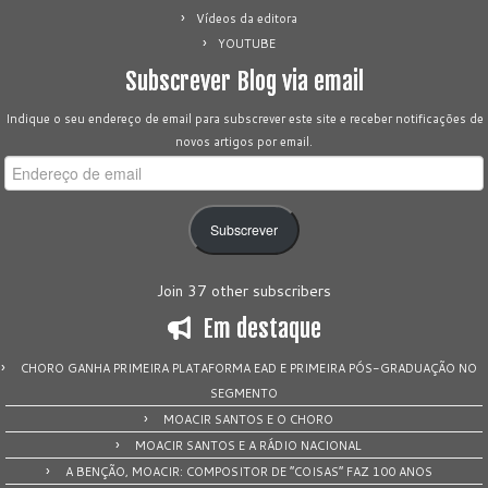
Vídeos da editora
YOUTUBE
Subscrever Blog via email
Indique o seu endereço de email para subscrever este site e receber notificações de
novos artigos por email.
Endereço
de
email
Subscrever
Join 37 other subscribers
Em destaque
CHORO GANHA PRIMEIRA PLATAFORMA EAD E PRIMEIRA PÓS-GRADUAÇÃO NO
SEGMENTO
MOACIR SANTOS E O CHORO
MOACIR SANTOS E A RÁDIO NACIONAL
A BENÇÃO, MOACIR: COMPOSITOR DE “COISAS” FAZ 100 ANOS