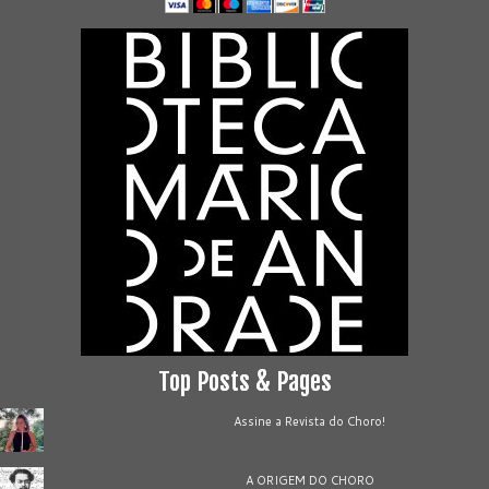
Top Posts & Pages
Assine a Revista do Choro!
A ORIGEM DO CHORO