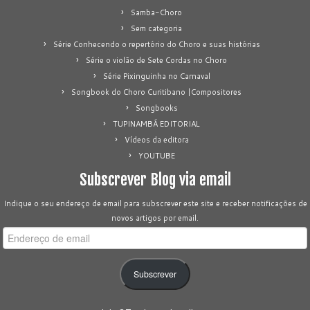
Samba-Choro
Sem categoria
Série Conhecendo o repertório do Choro e suas histórias
Série o violão de Sete Cordas no Choro
Série Pixinguinha no Carnaval
Songbook do Choro Curitibano |Compositores
Songbooks
TUPINAMBÁ EDITORIAL
Vídeos da editora
YOUTUBE
Subscrever Blog via email
Indique o seu endereço de email para subscrever este site e receber notificações de
novos artigos por email.
Endereço
de
email
Subscrever