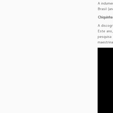
A indume
Brasil (a
Chiquinha
A discogr
Este ano
pesquisa 
maestrina