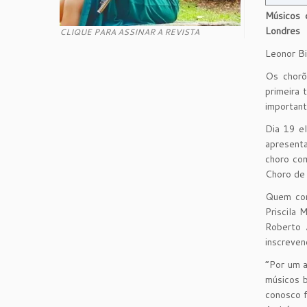
Músicos 
Londres
CLIQUE PARA ASSINAR A REVISTA
Leonor Bi
Os chor
primeira
important
Dia 19 e
apresenta
choro co
Choro de 
Quem con
Priscila 
Roberto 
inscreven
“Por um 
músicos b
conosco f