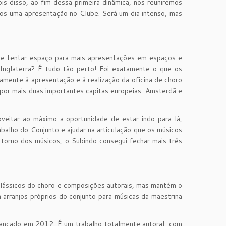
s disso, ao fim dessa primeira dinâmica, nos reuniremos
mos uma apresentação no Clube. Será um dia intenso, mas
a e tentar espaço para mais apresentações em espaços e
 Inglaterra? É tudo tão perto! Foi exatamente o que os
camente à apresentação e à realização da oficina de choro
por mais duas importantes capitas europeias: Amsterdã e
veitar ao máximo a oportunidade de estar indo para lá,
balho do Conjunto e ajudar na articulação que os músicos
 torno dos músicos, o Subindo consegui fechar mais três
i clássicos do choro e composições autorais, mas mantém o
arranjos próprios do conjunto para músicas da maestrina
lançado em 2012. É um trabalho totalmente autoral, com