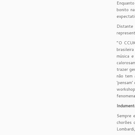
Enquanto 
bonito n
expectati
Distante
represent
“O CCUK 
brasileir
música e
calorosa
trazer ge
não tem 
‘pensam’ 
workshop
fenomenal
Indumentá
Sempre e
chorões d
Lombardi