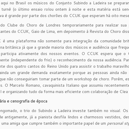
aqui no Brasil os músicos do Conjunto Subindo a Ladeira se prepara
a turnê (o último ensaio rolou ontem à noite e esta matéria está s
va é grande por parte dos chorões do CCUK que esperam há oito mese
 do Clube do Choro de Londres temporariamente para realizar sua p
antes do CCUK, Gaio de Lima, em depoimento à Revista do Choro diss
é uma plataforma não somente para integração da comunidade britâ
a na britânica já que a grande maioria dos músicos e audiência que fre
 participa ativamente dos nossos eventos. O CCUK espera que o C
mente (independente do frio) o reconhecimento da nossa audiência. 
nte dos quatro cantos do Reino Unido para assistir o trabalho maravil
ainda um grande demanda exatamente porque as pessoas ainda não e
que não conseguiriam tomar parte de um workshop de choro. Porém, es
s. O Marcelo Romano, cavaquinista Italiano que assumiu recentement
 e organizando tudo da forma mais eficiente com colaboração de Cle
ria e cenografia de época
ngomado, o trio do Subindo a Ladeira investe também no visual. Os
e antigamente, já a pianista desfila lindos e charmosos vestidos, des
, uma amiga que cumpre também o importante papel de um
personal sty