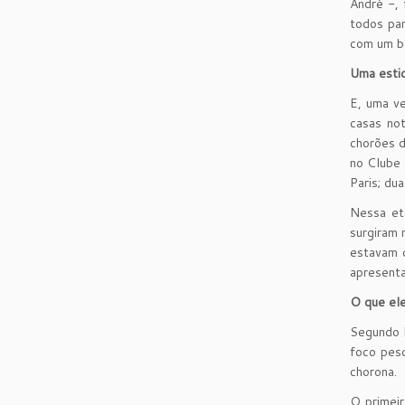
André -, 
todos par
com um be
Uma estic
E, uma ve
casas no
chorões d
no Clube 
Paris; du
Nessa eta
surgiram 
estavam c
apresent
O que ele
Segundo P
foco pesq
chorona.
O primeir