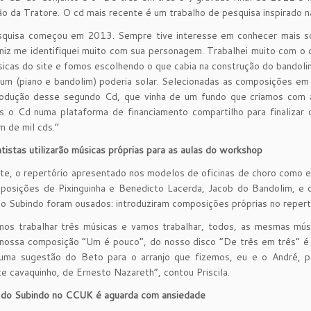
ção da Tratore. O cd mais recente é um trabalho de pesquisa inspirado 
quisa começou em 2013. Sempre tive interesse em conhecer mais sobr
niz me identifiquei muito com sua personagem. Trabalhei muito com o 
sicas do site e fomos escolhendo o que cabia na construção do bandolim 
um (piano e bandolim) poderia solar. Selecionadas as composições em
rodução desse segundo Cd, que vinha de um fundo que criamos com 
 o Cd numa plataforma de financiamento compartilho para finalizar o 
 de mil cds.’’
tistas utilizarão músicas próprias para as aulas do workshop
e, o repertório apresentado nos modelos de oficinas de choro como e
mposições de Pixinguinha e Benedicto Lacerda, Jacob do Bandolim, e
o Subindo foram ousados: introduziram composições próprias no reper
mos trabalhar três músicas e vamos trabalhar, todos, as mesmas mú
 nossa composição “Um é pouco”, do nosso disco “De três em três” é
 uma sugestão do Beto para o arranjo que fizemos, eu e o André, p
e cavaquinho, de Ernesto Nazareth”, contou Priscila.
 do Subindo no CCUK é aguarda com ansiedade