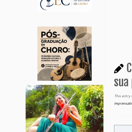
C
sua 
This entry
imprensab