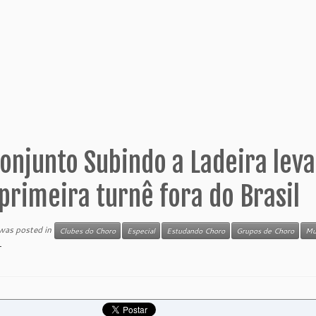
onjunto Subindo a Ladeira lev
primeira turnê fora do Brasil
 was posted in
Clubes do Choro
Especial
Estudando Choro
Grupos de Choro
Mu
r