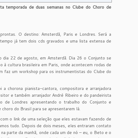
urta temporada de duas semanas no Clube do Choro de
prontas. O destino: Amsterdã, Paris e Londres. Será a
 tempo já tem dois cds gravados e uma lista extensa de
o dia 22 de agosto, em Amsterdã. Dia 26 o Conjunto se
do à cultura brasileira em Paris, onde acontecem rodas de
ém faz um workshop para os instrumentistas do Clube do
i a chorona pianista-cantora, compositora e arranjadora
ositor e também arranjador André Ribeiro e do pandeirista
o de Londres apresentando o trabalho do Conjunto e
choro do Brasil para se apresentarem lá.
 com o link de uma seleção que eles estavam fazendo de
viamos tudo. Depois de dois meses, eles entraram contato
na parte da manhã, onde cada um de nó – eu, o Beto e o