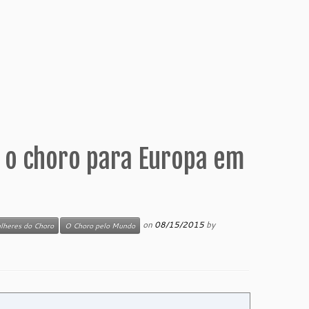
a o choro para Europa em
on
08/15/2015
by
lheres do Choro
O Choro pelo Mundo