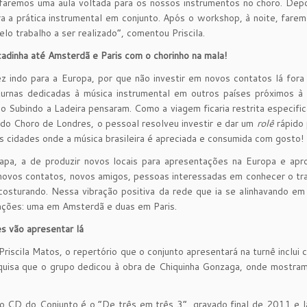
faremos uma aula voltada para os nossos instrumentos no choro. Depoi
a a prática instrumental em conjunto. Após o workshop, à noite, fare
lo trabalho a ser realizado”, comentou Priscila.
adinha até Amsterdã e Paris com o chorinho na mala!
z indo para a Europa, por que não investir em novos contatos lá for
turnas dedicadas à música instrumental em outros países próximos à
o Subindo a Ladeira pensaram. Como a viagem ficaria restrita especifi
do Choro de Londres, o pessoal resolveu investir e dar um
rolê
rápido 
as cidades onde a música brasileira é apreciada e consumida com gosto!
pa, a de produzir novos locais para apresentações na Europa e apro
novos contatos, novos amigos, pessoas interessadas em conhecer o tra
osturando. Nessa vibração positiva da rede que ia se alinhavando em
ações: uma em Amsterdã e duas em Paris.
s vão apresentar lá
riscila Matos, o repertório que o conjunto apresentará na turnê inclu
uisa que o grupo dedicou à obra de Chiquinha Gonzaga, onde mostram 
o CD do Conjunto é o “De três em três 3”, gravado final de 2011 e 