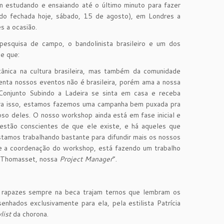
m estudando e ensaiando até o último minuto para fazer
endo fechada hoje, sábado, 15 de agosto), em Londres a
s a ocasião.
esquisa de campo, o bandolinista brasileiro e um dos
e que:
nica na cultura brasileira, mas também da comunidade
quenta nossos eventos não é brasileira, porém ama a nossa
onjunto Subindo a Ladeira se sinta em casa e receba
Para isso, estamos fazemos uma campanha bem puxada pra
hoso deles. O nosso workshop ainda está em fase inicial e
stão conscientes de que ele existe, e há aqueles que
tamos trabalhando bastante para difundir mais os nossos
e a coordenação do workshop, está fazendo um trabalho
a Thomasset, nossa
Project Manager
”.
 rapazes sempre na beca trajam ternos que lembram os
enhados exclusivamente para ela, pela estilista Patrícia
list
da chorona.