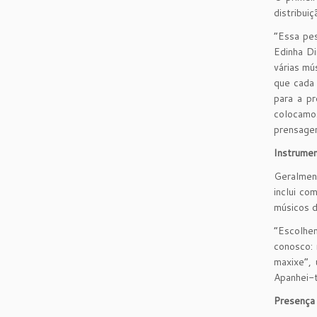
distribui
“Essa pes
Edinha Di
várias mú
que cada 
para a p
colocamos
prensagem
Instrumen
Geralment
inclui co
músicos d
“Escolhe
conosco:
maxixe”,
Apanhei-t
Presença