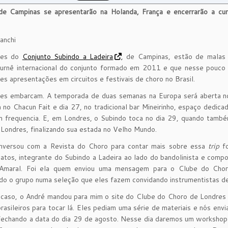
de Campinas se apresentarão na Holanda, França e encerrarão a c
anchi
ões do
Conjunto Subindo a Ladeira
, de Campinas, estão de malas 
 turnê internacional do conjunto formado em 2011 e que nesse pouco
es apresentações em circuitos e festivais de choro no Brasil.
les embarcam. A temporada de duas semanas na Europa será aberta n
 no Chacun Fait e dia 27, no tradicional bar Mineirinho, espaço dedica
m frequencia. E, em Londres, o Subindo toca no dia 29, quando tamb
Londres, finalizando sua estada no Velho Mundo.
versou com a Revista do Choro para contar mais sobre essa
trip
fo
Matos, integrante do Subindo a Ladeira ao lado do bandolinista e comp
Amaral. Foi ela quem enviou uma mensagem para o Clube do Chor
do o grupo numa seleção que eles fazem convidando instrumentistas de 
acaso, o André mandou para mim o site do Clube do Choro de Londres
rasileiros para tocar lá. Eles pediam uma série de materiais e nós en
echando a data do dia 29 de agosto. Nesse dia daremos um workshop 