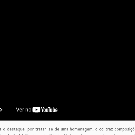
da o destaque: por tratar-se de uma homenagem, o cd traz composiç