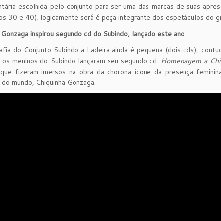
ntária escolhida pelo conjunto para ser uma das marcas de suas apr
nos 30 e 40), logicamente será é peça integrante dos espetáculos do gr
 Gonzaga inspirou segundo cd do Subindo, lançado este ano
afia do Conjunto Subindo a Ladeira ainda é pequena (dois cds), contu
, os meninos do Subindo lançaram seu segundo cd:
Homenagem a Chi
que fizeram imersos na obra da chorona ícone da presença feminina 
 do mundo, Chiquinha Gonzaga.