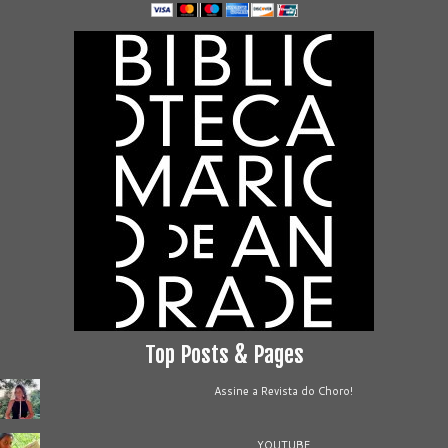
Top Posts & Pages
Assine a Revista do Choro!
YOUTUBE