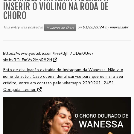
INSERIR O VIOLINO NA RODA DE
CHORO
This entry was posted in
on
01/28/2024
by
imprensabr
Mulheres do Choro
https://www.youtube.com/live/BjlF7DDm0Uw?
si=bvRGuFmVx2MpR82H
Foto de divulgação extraída do Instagram da Wanessa. Não vi o
nome do autor. Caso queira identificar-se para que eu insira seu
crédito, entre em contato pelo whatsapp 2299201-2451.
Obrigada. Leonor.