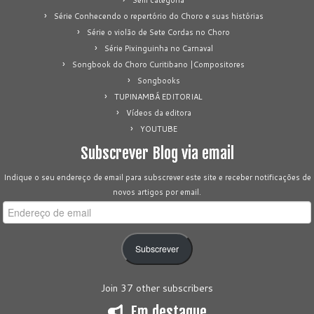
Série Conhecendo o repertório do Choro e suas histórias
Série o violão de Sete Cordas no Choro
Série Pixinguinha no Carnaval
Songbook do Choro Curitibano |Compositores
Songbooks
TUPINAMBÁ EDITORIAL
Vídeos da editora
YOUTUBE
Subscrever Blog via email
Indique o seu endereço de email para subscrever este site e receber notificações de
novos artigos por email.
Endereço
de
email
Subscrever
Join 37 other subscribers
Em destaque