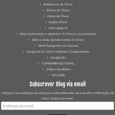
Referências do Choro
Ritmos do Choro
Rodas de Choro
Samba-Choro
Sem categoria
Série Conhecendo o repertório do Choro e suas histórias
Série o violão de Sete Cordas no Choro
Série Pixinguinha no Carnaval
Songbook do Choro Curitibano |Compositores
Songbooks
TUPINAMBÁ EDITORIAL
Vídeos da editora
YOUTUBE
Subscrever Blog via email
Indique o seu endereço de email para subscrever este site e receber notificações de
novos artigos por email.
Endereço
de