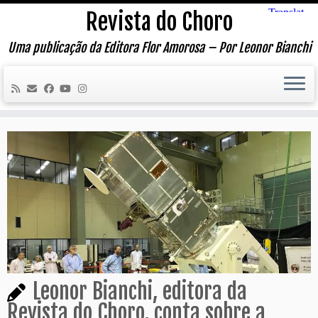
Skip
Revista do Choro
to
content
Uma publicação da Editora Flor Amorosa – Por Leonor Bianchi
Leonor Bianchi, editora da
Revista do Choro, conta sobre a