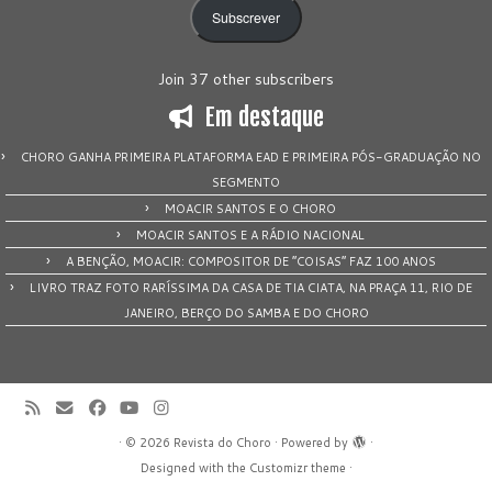
email
Subscrever
Join 37 other subscribers
Em destaque
CHORO GANHA PRIMEIRA PLATAFORMA EAD E PRIMEIRA PÓS-GRADUAÇÃO NO
SEGMENTO
MOACIR SANTOS E O CHORO
MOACIR SANTOS E A RÁDIO NACIONAL
A BENÇÃO, MOACIR: COMPOSITOR DE “COISAS” FAZ 100 ANOS
LIVRO TRAZ FOTO RARÍSSIMA DA CASA DE TIA CIATA, NA PRAÇA 11, RIO DE
JANEIRO, BERÇO DO SAMBA E DO CHORO
·
© 2026
Revista do Choro
·
Powered by
·
Designed with the
Customizr theme
·