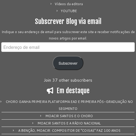
Vídeos da editora
YOUTUBE
Subscrever Blog via email
Indique o seu endereço de email para subscrever este site e receber notificações de
novos artigos por email.
Endereço
de
email
Subscrever
Join 37 other subscribers
Em destaque
CHORO GANHA PRIMEIRA PLATAFORMA EAD E PRIMEIRA PÓS-GRADUAÇÃO NO
SEGMENTO
MOACIR SANTOS E O CHORO
MOACIR SANTOS E A RÁDIO NACIONAL
A BENÇÃO, MOACIR: COMPOSITOR DE “COISAS” FAZ 100 ANOS