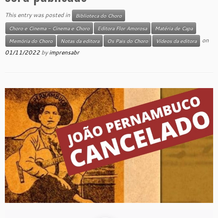
This entry was posted in
Biblioteca do Choro
Choro e Cinema - Cinema e Choro
Editora Flor Amorosa
Matéria de Capa
on
Memória do Choro
Notas da editora
Os Pais do Choro
Vídeos da editora
01/11/2022
by
imprensabr