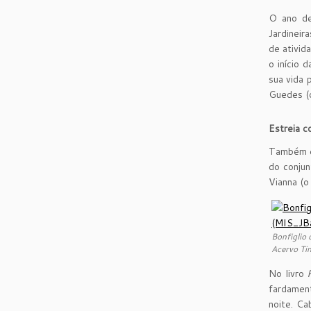
O ano de
Jardineir
de ativid
o início 
sua vida 
Guedes (o
Estreia c
Também em
do conjun
Vianna (o
Bonfiglio 
Acervo Ti
No livro
fardament
noite. Ca