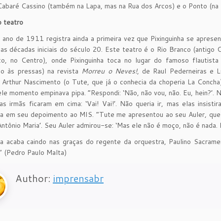
Cabaré Cassino (também na Lapa, mas na Rua dos Arcos) e o Ponto (na 
o teatro
no de 1911 registra ainda a primeira vez que Pixinguinha se apresen
as décadas iniciais do século 20. Este teatro é o Rio Branco (antigo
co, no Centro), onde Pixinguinha toca no lugar do famoso flautista
do às pressas) na revista
Morreu o Neves!
, de Raul Pederneiras e L
a Arthur Nascimento (o Tute, que já o conhecia da choperia La Concha)
le momento empinava pipa. “Respondi: ‘Não, não vou, não. Eu, hein?’. 
s irmãs ficaram em cima: ‘Vai! Vai!’. Não queria ir, mas elas insistir
ha em seu depoimento ao MIS. “Tute me apresentou ao seu Auler, que 
Antônio Maria’. Seu Auler admirou-se: ‘Mas ele não é moço, não é nada. 
ha acaba caindo nas graças do regente da orquestra, Paulino Sacram
 (Pedro Paulo Malta)
Author:
imprensabr