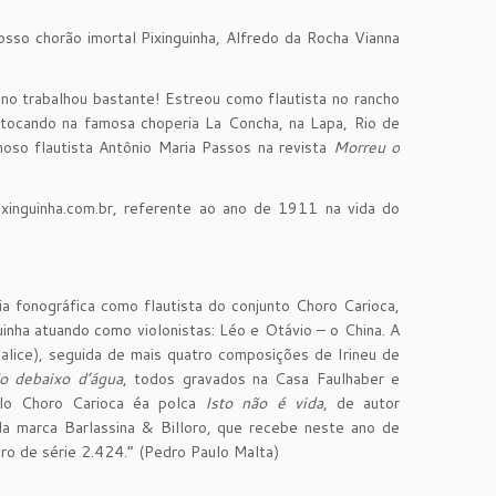
so chorão imortal Pixinguinha, Alfredo da Rocha Vianna
 ano trabalhou bastante! Estreou como flautista no rancho
te tocando na famosa choperia La Concha, na Lapa, Rio de
moso flautista Antônio Maria Passos na revista
Morreu o
ixinguinha.com.br, referente ao ano de 1911 na vida do
a fonográfica como flautista do conjunto Choro Carioca,
uinha atuando como violonistas: Léo e Otávio – o China. A
lice), seguida de mais quatro composições de Irineu de
o debaixo d’água
, todos gravados na Casa Faulhaber e
elo Choro Carioca éa polca
Isto não é vida
, de autor
 da marca Barlassina & Billoro, que recebe neste ano de
ro de série 2.424.” (Pedro Paulo Malta)