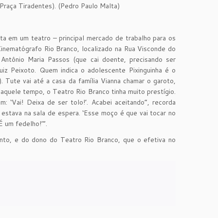
Praça Tiradentes). (Pedro Paulo Malta)
ta em um teatro – principal mercado de trabalho para os
 Cinematógrafo Rio Branco, localizado na Rua Visconde do
 Antônio Maria Passos (que cai doente, precisando ser
uiz Peixoto. Quem indica o adolescente Pixinguinha é o
. Tute vai até a casa da família Vianna chamar o garoto,
Naquele tempo, o Teatro Rio Branco tinha muito prestígio.
am: ‘Vai! Deixa de ser tolo!’. Acabei aceitando”, recorda
estava na sala de espera. ‘Esse moço é que vai tocar no
É um fedelho!’”.
ento, e do dono do Teatro Rio Branco, que o efetiva no