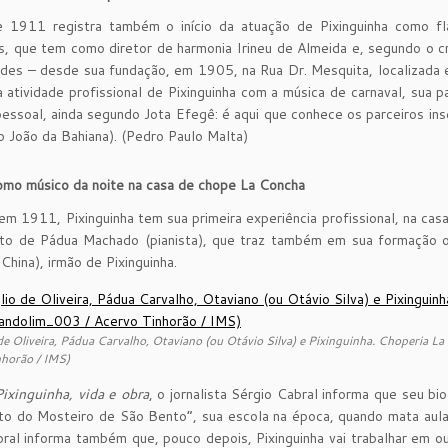
 1911 registra também o início da atuação de Pixinguinha como fla
as, que tem como diretor de harmonia Irineu de Almeida e, segundo o
ades – desde sua fundação, em 1905, na Rua Dr. Mesquita, localizada 
da atividade profissional de Pixinguinha com a música de carnaval, su
pessoal, ainda segundo Jota Efegê: é aqui que conhece os parceiros i
 João da Bahiana). (Pedro Paulo Malta)
omo músico da noite na casa de chope La Concha
 1911, Pixinguinha tem sua primeira experiência profissional, na casa
to de Pádua Machado (pianista), que traz também em sua formação o t
 China), irmão de Pixinguinha.
de Oliveira, Pádua Carvalho, Otaviano (ou Otávio Silva) e Pixinguinha. Choperia
nhorão / IMS)
Pixinguinha, vida e obra
, o jornalista Sérgio Cabral informa que seu 
o do Mosteiro de São Bento”, sua escola na época, quando mata aulas
bral informa também que, pouco depois, Pixinguinha vai trabalhar em