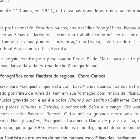
anchi
ente 110 anos, em 1911, estreava nas gravadoras e nos palcos o nos
ia profissional foi fora dos palcos; nos estúdios fonográficos. Nesse
sco as Filhas da Jardineira, iniciou seu trabalho como músico da noi
e também fez sua primeira apresentação no teatro, substituindo o fa
de Raul Pederneiras e Luiz Peixoto.
a seguir, escrito pelo pesquisador Pedro Paulo Malta para o site p
eixa clara a data da estreia do chorão naquele ano.
 fonográfica como flautista do regional ‘Choro Carioca’
sivo para Pixinguinha, que está com 13/14 anos quando faz sua estrei
rado por Irineu de Almeida, tem em sua formação dois irmãos de Pixing
música gravada por eles é a polca
Nhonhô em sarilho
(Guilherme Canta
 as polcas
Nininha
e
Dainéia
, o schottisch
Salve
e o tango
São Joã
 com o selo Favorite Record. Outra música gravada neste ano p
ido. Nas gravações, Pixinguinha toca numa flauta de prata italiana,
do pai, que paga 600 mil-réis pelo instrumento, importado com o núme
mo flautista na orquestra do rancho carnavalesco Filhas das Jardineiras