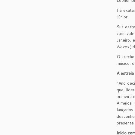
Leonor Bi
Há exatam
Júnior.
Sua estre
carnavale
Janeiro, 
Neves!
, 
O trecho 
músico, d
A estreia
“Ano deci
que, lide
primeira 
Almeida:
lançados
desconhec
presente 
Início co