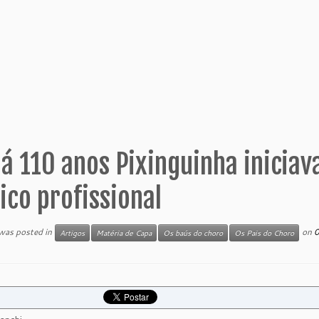
á 110 anos Pixinguinha iniciav
co profissional
 was posted in
on
Artigos
Matéria de Capa
Os baús do choro
Os Pais do Choro