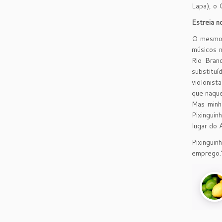
Lapa), o 
Estreia n
O mesmo a
músicos n
Rio Bran
substituí
violonist
que naque
Mas minha
Pixinguin
lugar do 
Pixinguin
emprego.”