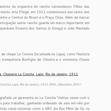
utista da orquestra do rancho carnavalesco Filhas das
 cronista Jota Efegê, em 1911 comemorava seu sexto ano
entre a Central do Brasil e a Praça Onze. Além de marcar
a participação neste rancho guarda um marco importante em
nseparáveis Ernesto dos Santos (o Donga) e João Machado
 de chope La Concha (localizada na Lapa), como flautista
rompetista Bonfiglio de Oliveira e o violonista Otavio
 La Concha, Lapa, Rio de Janeiro, 1911 (MIS_JBandolim_003 /
biografado se apresenta no La Concha “muitas vezes com o
 para trabalhar, ganhando ordenado de seis mil-réis por
 outras casas noturnas como o ABC (na Rua Mem de Sá, na