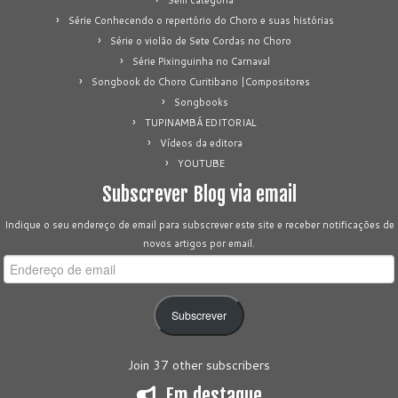
Série Conhecendo o repertório do Choro e suas histórias
Série o violão de Sete Cordas no Choro
Série Pixinguinha no Carnaval
Songbook do Choro Curitibano |Compositores
Songbooks
TUPINAMBÁ EDITORIAL
Vídeos da editora
YOUTUBE
Subscrever Blog via email
Indique o seu endereço de email para subscrever este site e receber notificações de
novos artigos por email.
Endereço
de
email
Subscrever
Join 37 other subscribers
Em destaque