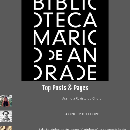
Top Posts & Pages
Assine a Revista do Choro!
A ORIGEM DO CHORO
Fala Baixinho: assim como "Carinhoso", a composição de