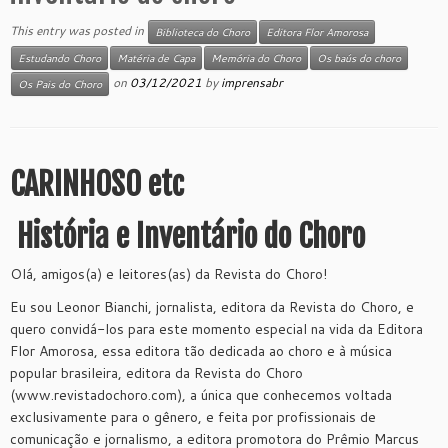
This entry was posted in
Biblioteca do Choro
Editora Flor Amorosa
Estudando Choro
Matéria de Capa
Memória do Choro
Os baús do choro
on
03/12/2021
by
imprensabr
Os Pais do Choro
CARINHOSO etc
História e Inventário do Choro
Olá, amigos(a) e leitores(as) da Revista do Choro!
Eu sou Leonor Bianchi, jornalista, editora da Revista do Choro, e
quero convidá-los para este momento especial na vida da Editora
Flor Amorosa, essa editora tão dedicada ao choro e à música
popular brasileira, editora da Revista do Choro
(www.revistadochoro.com), a única que conhecemos voltada
exclusivamente para o gênero, e feita por profissionais de
comunicação e jornalismo, a editora promotora do Prêmio Marcus