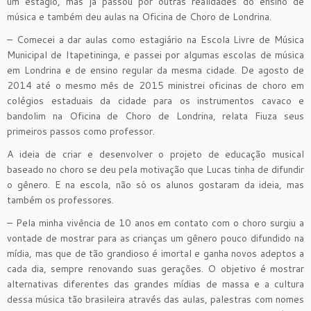
um estágio, mas já passou por outras realidades do ensino de
música e também deu aulas na Oficina de Choro de Londrina.
– Comecei a dar aulas como estagiário na Escola Livre de Música
Municipal de Itapetininga, e passei por algumas escolas de música
em Londrina e de ensino regular da mesma cidade. De agosto de
2014 até o mesmo mês de 2015 ministrei oficinas de choro em
colégios estaduais da cidade para os instrumentos cavaco e
bandolim na Oficina de Choro de Londrina, relata Fiuza seus
primeiros passos como professor.
A ideia de criar e desenvolver o projeto de educação musical
baseado no choro se deu pela motivação que Lucas tinha de difundir
o gênero. E na escola, não só os alunos gostaram da ideia, mas
também os professores.
– Pela minha vivência de 10 anos em contato com o choro surgiu a
vontade de mostrar para as crianças um gênero pouco difundido na
mídia, mas que de tão grandioso é imortal e ganha novos adeptos a
cada dia, sempre renovando suas gerações. O objetivo é mostrar
alternativas diferentes das grandes mídias de massa e a cultura
dessa música tão brasileira através das aulas, palestras com nomes