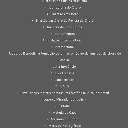
Histórias da Música Brasileira
Iconografia do Choro
Imersão em Choro
Imersão em Choro da Revista do Choro
Inéditas de Pixinguinha
Instrumentos
Instrumentos no Choro
Internacional
Jacob do Bandolim e formação do primeiro núcleo de músicos de choro de
Brasília
Jana Inocêncio
Kika Fragatte
Lançamentos
LIVES
Livro Discos Marcus pereira: uma história musical do Brasil
Luperce Miranda (bandolim)
Luteria
Matéria de Capa
Memória do Choro
Mercado Fonográfico