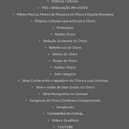
Políticas Culturais
PÓS-GRADUAÇÃO EM CHORO
Prêmio Marcus Pereira de Pesquisa em Música Popular Brasileira
Projetos Culturais que enfocam o Choro
Promoções
Reality Choro
Redação da Revista do Choro
Referências do Choro
Ritmos do Choro
Rodas de Choro
Samba-Choro
Sem categoria
Série Conhecendo o repertório do Choro e suas histórias
Série o violão de Sete Cordas no Choro
Série Pixinguinha no Carnaval
Songbook do Choro Curitibano |Compositores
Songbooks
TUPINAMBÁ EDITORIAL
Vídeos da editora
YOUTUBE