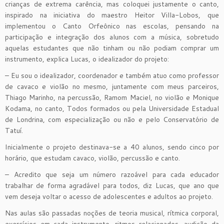
crianças de extrema carência, mas coloquei justamente o canto,
inspirado na iniciativa do maestro Heitor Villa-Lobos, que
implementou o Canto Orfeônico nas escolas, pensando na
participação e integração dos alunos com a música, sobretudo
aquelas estudantes que não tinham ou não podiam comprar um
instrumento, explica Lucas, o idealizador do projeto:
– Eu sou o idealizador, coordenador e também atuo como professor
de cavaco e violão no mesmo, juntamente com meus parceiros,
Thiago Marinho, na percussão, Ramom Maciel, no violão e Monique
Kodama, no canto, Todos formados ou pela Universidade Estadual
de Londrina, com especialização ou não e pelo Conservatório de
Tatuí.
Inicialmente o projeto destinava-se a 40 alunos, sendo cinco por
horário, que estudam cavaco, violão, percussão e canto.
– Acredito que seja um número razoável para cada educador
trabalhar de forma agradável para todos, diz Lucas, que ano que
vem deseja voltar o acesso de adolescentes e adultos ao projeto.
Nas aulas são passadas noções de teoria musical, rítmica corporal,
exercícios em cada instrumento, ritmos relacionados, audição da