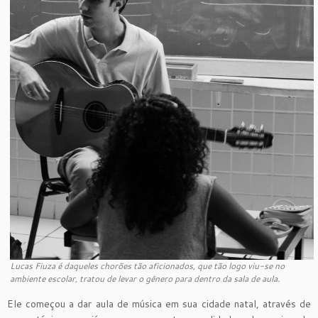
Lucas Fiuza é daqueles chorões tão aficionados, que tão logo viu-se no
ambiente escolar, tratou de levar o gênero para dentro da sala de aula.
Ele começou a dar aula de música em sua cidade natal, através de