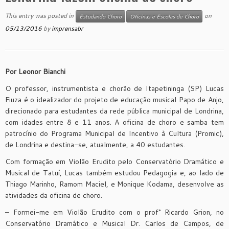
This entry was posted in
on
Estudando Choro
Oficinas e Escolas de Choro
05/13/2016
by
imprensabr
Por Leonor Bianchi
O professor, instrumentista e chorão de Itapetininga (SP) Lucas
Fiuza é o idealizador do projeto de educação musical Papo de Anjo,
direcionado para estudantes da rede pública municipal de Londrina,
com idades entre 8 e 11 anos. A oficina de choro e samba tem
patrocínio do Programa Municipal de Incentivo à Cultura (Promic),
de Londrina e destina-se, atualmente, a 40 estudantes.
Com formação em Violão Erudito pelo Conservatório Dramático e
Musical de Tatuí, Lucas também estudou Pedagogia e, ao lado de
Thiago Marinho, Ramom Maciel, e Monique Kodama, desenvolve as
atividades da oficina de choro.
– Formei-me em Violão Erudito com o prof° Ricardo Grion, no
Conservatório Dramático e Musical Dr. Carlos de Campos, de