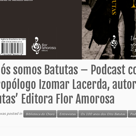
ós somos Batutas – Podcast com
opólogo Izomar Lacerda, autor
tas’ Editora Flor Amorosa
 was posted in
Biblioteca do Choro
Entrevistas
Os 100 anos dos Oito Batutas
Pod