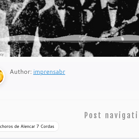
Author:
imprensabr
Post navigat
choros de Alencar 7 Cordas