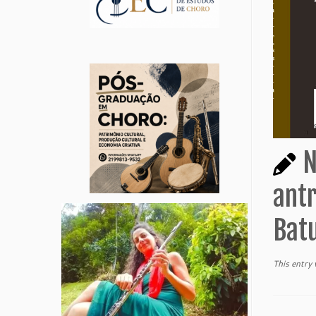
N
antr
Batu
This entry