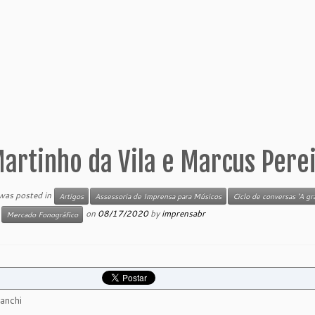
artinho da Vila e Marcus Pere
 was posted in
Artigos
Assessoria de Imprensa para Músicos
Ciclo de conversas 'A g
on
08/17/2020
by
imprensabr
Mercado Fonográfico
anchi