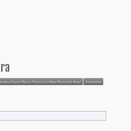
ira
ravadora Discos Marcus Pereira e o Mapa Musical do Brasil
Entrevistas