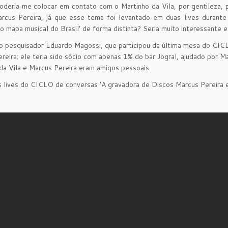
deria me colocar em contato com o Martinho da Vila, por gentileza, 
rcus Pereira, já que esse tema foi levantado em duas lives durant
 o mapa musical do Brasil’ de forma distinta? Seria muito interessante e
 pesquisador Eduardo Magossi, que participou da última mesa do CICL
reira; ele teria sido sócio com apenas 1% do bar Jogral, ajudado por Ma
da Vila e Marcus Pereira eram amigos pessoais.
s lives do CICLO de conversas ‘A gravadora de Discos Marcus Pereira e 