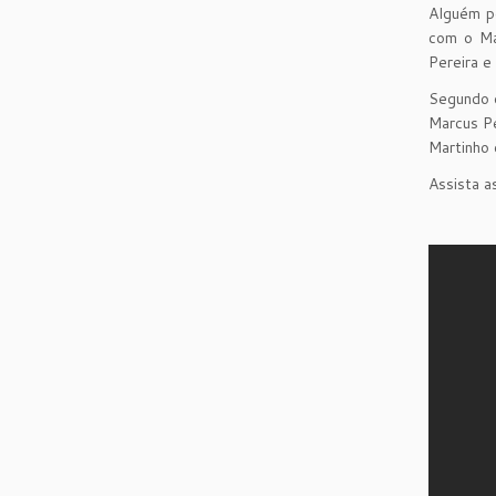
Alguém po
com o Ma
Pereira e
Segundo o
Marcus Pe
Martinho 
Assista a