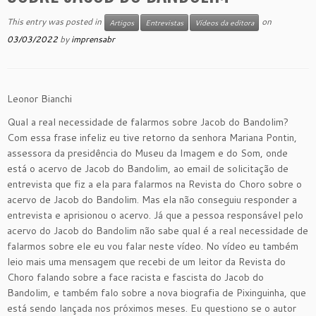
This entry was posted in
on
Artigos
Entrevistas
Vídeos da editora
03/03/2022
by
imprensabr
Leonor Bianchi
Qual a real necessidade de falarmos sobre Jacob do Bandolim?
Com essa frase infeliz eu tive retorno da senhora Mariana Pontin,
assessora da presidência do Museu da Imagem e do Som, onde
está o acervo de Jacob do Bandolim, ao email de solicitação de
entrevista que fiz a ela para falarmos na Revista do Choro sobre o
acervo de Jacob do Bandolim. Mas ela não conseguiu responder a
entrevista e aprisionou o acervo. Já que a pessoa responsável pelo
acervo do Jacob do Bandolim não sabe qual é a real necessidade de
falarmos sobre ele eu vou falar neste vídeo. No vídeo eu também
leio mais uma mensagem que recebi de um leitor da Revista do
Choro falando sobre a face racista e fascista do Jacob do
Bandolim, e também falo sobre a nova biografia de Pixinguinha, que
está sendo lançada nos próximos meses. Eu questiono se o autor