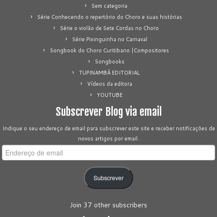
Sem categoria
Série Conhecendo o repertório do Choro e suas histórias
Série o violão de Sete Cordas no Choro
Série Pixinguinha no Carnaval
Songbook do Choro Curitibano |Compositores
Songbooks
TUPINAMBÁ EDITORIAL
Vídeos da editora
YOUTUBE
Subscrever Blog via email
Indique o seu endereço de email para subscrever este site e receber notificações de
novos artigos por email.
Endereço
de
email
Subscrever
Join 37 other subscribers