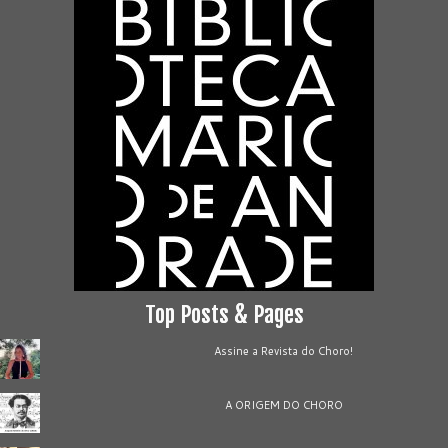
Top Posts & Pages
Assine a Revista do Choro!
A ORIGEM DO CHORO