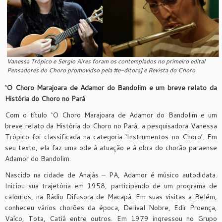
Vanessa Trópico e Sergio Aires foram os contemplados no primeiro edital
Pensadores do Choro promovidso pela #e-ditora] e Revista do Choro
‘O Choro Marajoara de Adamor do Bandolim e um breve relato da
História do Choro no Pará
Com o título ‘O Choro Marajoara de Adamor do Bandolim e um
breve relato da História do Choro no Pará, a pesquisadora Vanessa
Trópico foi classificada na categoria ‘Instrumentos no Choro’. Em
seu texto, ela faz uma ode à atuação e à obra do chorão paraense
Adamor do Bandolim.
Nascido na cidade de Anajás – PA, Adamor é músico autodidata.
Iniciou sua trajetória em 1958, participando de um programa de
calouros, na Rádio Difusora de Macapá. Em suas visitas a Belém,
conheceu vários chorões da época, Delival Nobre, Edir Proença,
Vaíco, Tota, Catiá entre outros. Em 1979 ingressou no Grupo