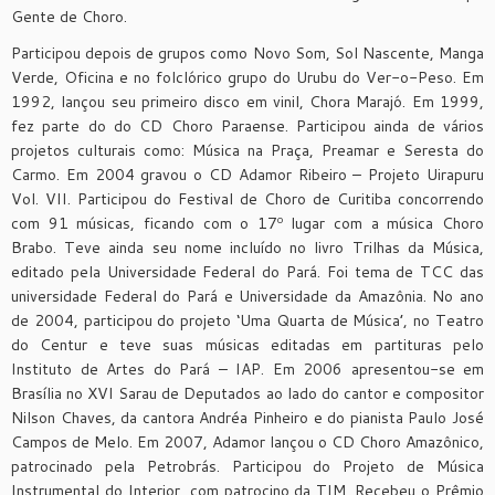
Gente de Choro.
Participou depois de grupos como Novo Som, Sol Nascente, Manga
Verde, Oficina e no folclórico grupo do Urubu do Ver-o-Peso. Em
1992, lançou seu primeiro disco em vinil, Chora Marajó. Em 1999,
fez parte do do CD Choro Paraense. Participou ainda de vários
projetos culturais como: Música na Praça, Preamar e Seresta do
Carmo. Em 2004 gravou o CD Adamor Ribeiro – Projeto Uirapuru
Vol. VII. Participou do Festival de Choro de Curitiba concorrendo
com 91 músicas, ficando com o 17º lugar com a música Choro
Brabo. Teve ainda seu nome incluído no livro Trilhas da Música,
editado pela Universidade Federal do Pará. Foi tema de TCC das
universidade Federal do Pará e Universidade da Amazônia. No ano
de 2004, participou do projeto ‘Uma Quarta de Música’, no Teatro
do Centur e teve suas músicas editadas em partituras pelo
Instituto de Artes do Pará – IAP. Em 2006 apresentou-se em
Brasília no XVI Sarau de Deputados ao lado do cantor e compositor
Nilson Chaves, da cantora Andréa Pinheiro e do pianista Paulo José
Campos de Melo. Em 2007, Adamor lançou o CD Choro Amazônico,
patrocinado pela Petrobrás. Participou do Projeto de Música
Instrumental do Interior, com patrocino da TIM. Recebeu o Prêmio