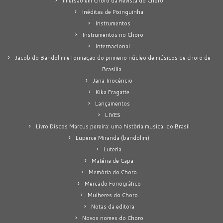
Imersão em Choro da Revista do Choro
Inéditas de Pixinguinha
Instrumentos
Instrumentos no Choro
Internacional
Jacob do Bandolim e formação do primeiro núcleo de músicos de choro de
Brasília
Jana Inocêncio
Kika Fragatte
Lançamentos
LIVES
Livro Discos Marcus pereira: uma história musical do Brasil
Luperce Miranda (bandolim)
Luteria
Matéria de Capa
Memória do Choro
Mercado Fonográfico
Mulheres do Choro
Notas da editora
Novos nomes do Choro