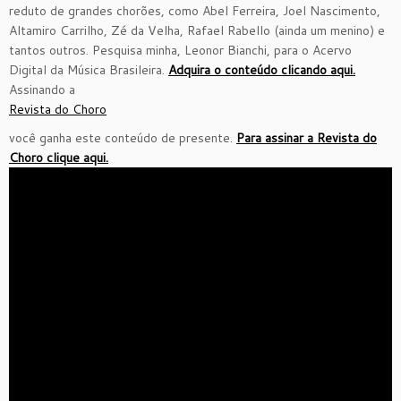
reduto de grandes chorões, como Abel Ferreira, Joel Nascimento,
Altamiro Carrilho, Zé da Velha, Rafael Rabello (ainda um menino) e
tantos outros. Pesquisa minha, Leonor Bianchi, para o Acervo
Digital da Música Brasileira.
Adquira o conteúdo clicando aqui.
Assinando a
Revista do Choro
você ganha este conteúdo de presente.
Para assinar a Revista do
Choro clique aqui.