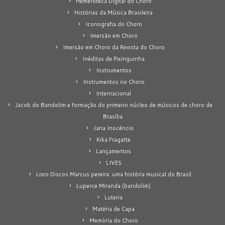
Hemeroteca Digital do Choro
Histórias da Música Brasileira
Iconografia do Choro
Imersão em Choro
Imersão em Choro da Revista do Choro
Inéditas de Pixinguinha
Instrumentos
Instrumentos no Choro
Internacional
Jacob do Bandolim e formação do primeiro núcleo de músicos de choro de
Brasília
Jana Inocêncio
Kika Fragatte
Lançamentos
LIVES
Livro Discos Marcus pereira: uma história musical do Brasil
Luperce Miranda (bandolim)
Luteria
Matéria de Capa
Memória do Choro