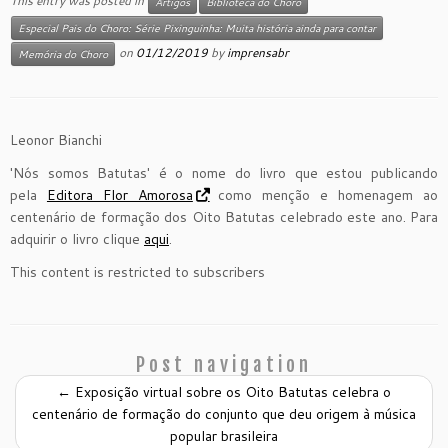
This entry was posted in
Artigos
Biblioteca do Choro
Especial Pais do Choro: Série Pixinguinha: Muita história ainda para contar
on
01/12/2019
by
imprensabr
Memória do Choro
Leonor Bianchi
'Nós somos Batutas' é o nome do livro que estou publicando
pela
Editora Flor Amorosa
como menção e homenagem ao
centenário de formação dos Oito Batutas celebrado este ano. Para
adquirir o livro clique
aqui
.
This content is restricted to subscribers
Post navigation
←
Exposição virtual sobre os Oito Batutas celebra o
centenário de formação do conjunto que deu origem à música
popular brasileira