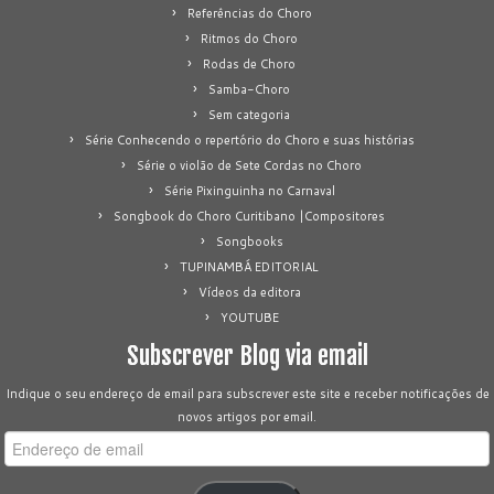
Referências do Choro
Ritmos do Choro
Rodas de Choro
Samba-Choro
Sem categoria
Série Conhecendo o repertório do Choro e suas histórias
Série o violão de Sete Cordas no Choro
Série Pixinguinha no Carnaval
Songbook do Choro Curitibano |Compositores
Songbooks
TUPINAMBÁ EDITORIAL
Vídeos da editora
YOUTUBE
Subscrever Blog via email
Indique o seu endereço de email para subscrever este site e receber notificações de
novos artigos por email.
Endereço
de
email