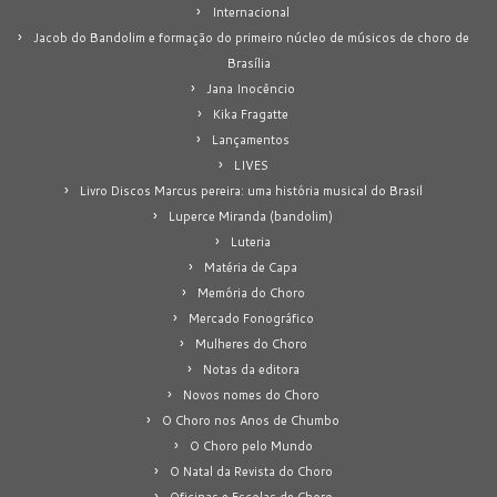
Internacional
Jacob do Bandolim e formação do primeiro núcleo de músicos de choro de
Brasília
Jana Inocêncio
Kika Fragatte
Lançamentos
LIVES
Livro Discos Marcus pereira: uma história musical do Brasil
Luperce Miranda (bandolim)
Luteria
Matéria de Capa
Memória do Choro
Mercado Fonográfico
Mulheres do Choro
Notas da editora
Novos nomes do Choro
O Choro nos Anos de Chumbo
O Choro pelo Mundo
O Natal da Revista do Choro
Oficinas e Escolas de Choro