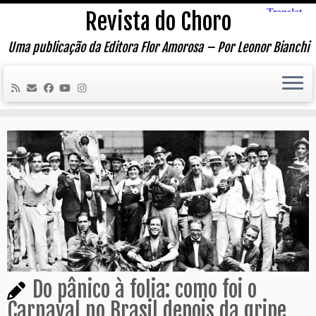
Skip
Revista do Choro
to
content
Uma publicação da Editora Flor Amorosa – Por Leonor Bianchi
Do pânico à folia: como foi o
Carnaval no Brasil depois da gripe