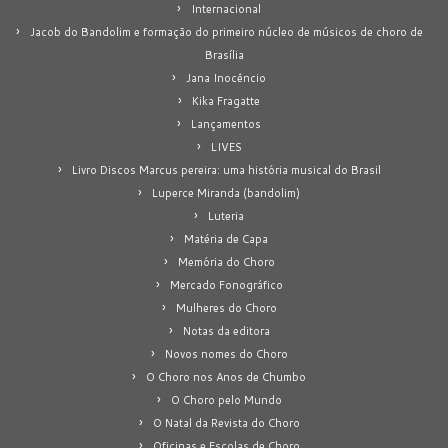
Internacional
Jacob do Bandolim e formação do primeiro núcleo de músicos de choro de
Brasília
Jana Inocêncio
Kika Fragatte
Lançamentos
LIVES
Livro Discos Marcus pereira: uma história musical do Brasil
Luperce Miranda (bandolim)
Luteria
Matéria de Capa
Memória do Choro
Mercado Fonográfico
Mulheres do Choro
Notas da editora
Novos nomes do Choro
O Choro nos Anos de Chumbo
O Choro pelo Mundo
O Natal da Revista do Choro
Oficinas e Escolas de Choro