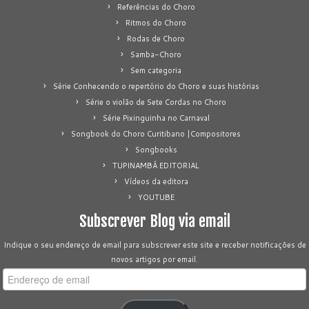
Referências do Choro
Ritmos do Choro
Rodas de Choro
Samba-Choro
Sem categoria
Série Conhecendo o repertório do Choro e suas histórias
Série o violão de Sete Cordas no Choro
Série Pixinguinha no Carnaval
Songbook do Choro Curitibano |Compositores
Songbooks
TUPINAMBÁ EDITORIAL
Vídeos da editora
YOUTUBE
Subscrever Blog via email
Indique o seu endereço de email para subscrever este site e receber notificações de
novos artigos por email.
Endereço
de
email