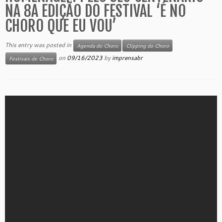
NA 8A EDIÇÃO DO FESTIVAL ‘É NO
CHORO QUE EU VOU’
This entry was posted in
Agenda do Choro
Clipping do Choro
on
09/16/2023
by
imprensabr
Festivais de Choro