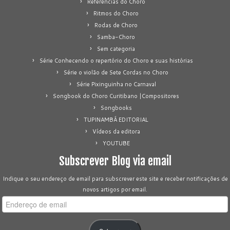
Referências do Choro
Ritmos do Choro
Rodas de Choro
Samba-Choro
Sem categoria
Série Conhecendo o repertório do Choro e suas histórias
Série o violão de Sete Cordas no Choro
Série Pixinguinha no Carnaval
Songbook do Choro Curitibano |Compositores
Songbooks
TUPINAMBÁ EDITORIAL
Vídeos da editora
YOUTUBE
Subscrever Blog via email
Indique o seu endereço de email para subscrever este site e receber notificações de
novos artigos por email.
Endereço
de
email