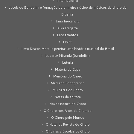
Internacional
Jacob do Bandolim e formação do primeiro núcleo de músicos de choro de
Brasília
Jana Inocêncio
Kika Fragatte
Lançamentos
LIVES
Livro Discos Marcus pereira: uma história musical do Brasil
Luperce Miranda (bandolim)
Luteria
Matéria de Capa
Memória do Choro
Mercado Fonográfico
Mulheres do Choro
Notas da editora
Novos nomes do Choro
O Choro nos Anos de Chumbo
O Choro pelo Mundo
O Natal da Revista do Choro
Oficinas e Escolas de Choro