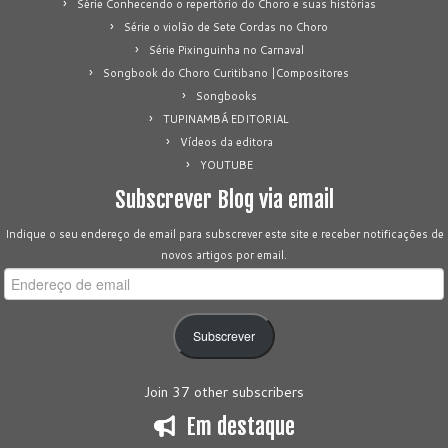
Série Conhecendo o repertório do Choro e suas histórias
Série o violão de Sete Cordas no Choro
Série Pixinguinha no Carnaval
Songbook do Choro Curitibano |Compositores
Songbooks
TUPINAMBÁ EDITORIAL
Vídeos da editora
YOUTUBE
Subscrever Blog via email
Indique o seu endereço de email para subscrever este site e receber notificações de
novos artigos por email.
Endereço
de
email
Subscrever
Join 37 other subscribers
Em destaque