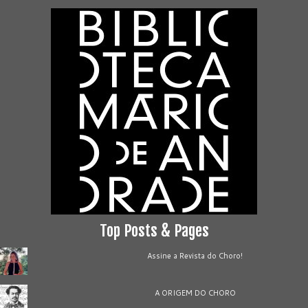
Top Posts & Pages
Assine a Revista do Choro!
A ORIGEM DO CHORO