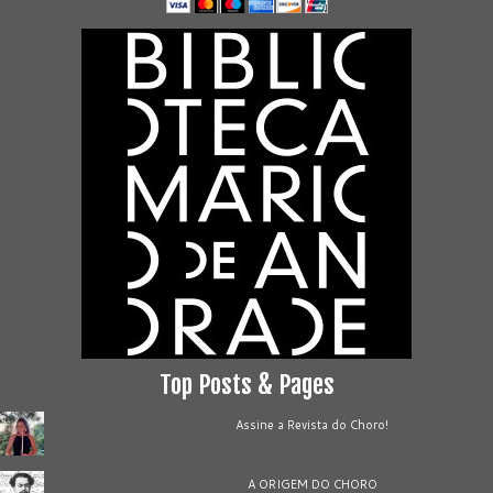
Top Posts & Pages
Assine a Revista do Choro!
A ORIGEM DO CHORO