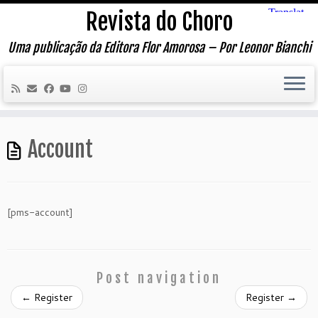
Skip
Revista do Choro
to
content
Uma publicação da Editora Flor Amorosa – Por Leonor Bianchi
Account
[pms-account]
Post navigation
←
Register
Register
→