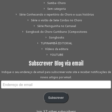
Samba-Choro
Sem categoria
Série Conhecendo o repertório do Choro e suas histórias
Série o violão de Sete Cordas no Choro
Série Pixinguinha no Carnaval
Songbook do Choro Curitibano |Compositores
Songbooks
TUPINAMBÁ EDITORIAL
Vídeos da editora
YOUTUBE
Subscrever Blog via email
Indique o seu endereço de email para subscrever este site e receber notificações de
novos artigos por email.
Endereço
de
email
Subscrever
Join 37 other subscribers