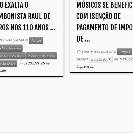
O EXALTA O
MÚSICOS SE BENEFI
MBONISTA RAUL DE
COM ISENÇÃO DE
OS NOS 110 ANOS ...
PAGAMENTO DE IMPO
DE ...
try was posted in
Artigos
a Flor Amorosa
This entry was posted in
Artigos
mentos no Choro
Memória do Choro
tagged
on
10/02/
Isenção do IR
on
10/02/2025
by
s do Choro
imprensabr
sabr