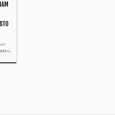
CIAM
STO
and
2025
by