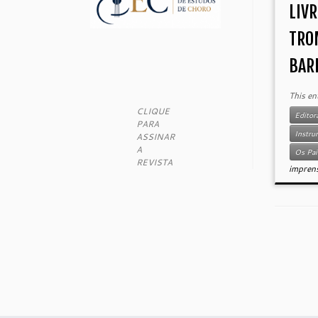
LIVR
TRO
BARR
This en
CLIQUE
Editor
PARA
Instru
ASSINAR
A
Os Pai
REVISTA
impren