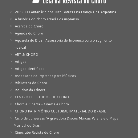
Leia na Revista do Choro
2022: O Centenário dos Oito Batutas na França e na Argentina
A história do choro através da imprensa
Acervos do Choro
Agenda do Choro
Aquarela do Brasil Assessoria de Imprensa para o segmento
musical
ART & CHORO
Artigos
Artigos científicos
Assessoria de Imprensa para Músicos
Biblioteca do Choro
Boudoir da Editora
CENTRO DE ESTUDOS DE CHORO
Choro e Cinema – Cinema e Choro
CHORO PATRIMÔNIO CULTURAL IMATERIAL DO BRASIL
Ciclo de conversas 'A gravadora Discos Marcus Pereira e o Mapa
Musical do Brasil
Cineclube Revista do Choro