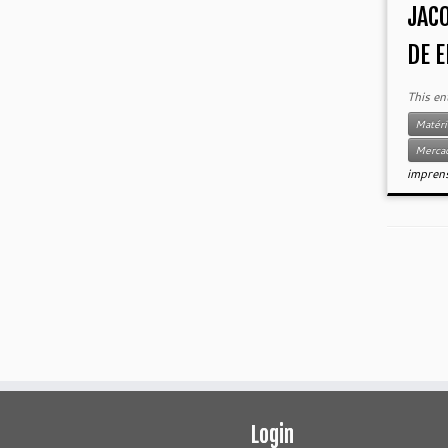
JAC
DE 
This en
Matéri
Mercad
impren
Login