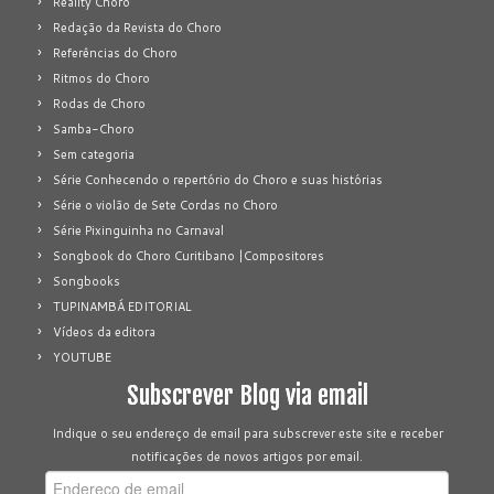
Reality Choro
Redação da Revista do Choro
Referências do Choro
Ritmos do Choro
Rodas de Choro
Samba-Choro
Sem categoria
Série Conhecendo o repertório do Choro e suas histórias
Série o violão de Sete Cordas no Choro
Série Pixinguinha no Carnaval
Songbook do Choro Curitibano |Compositores
Songbooks
TUPINAMBÁ EDITORIAL
Vídeos da editora
YOUTUBE
Subscrever Blog via email
Indique o seu endereço de email para subscrever este site e receber
notificações de novos artigos por email.
Endereço