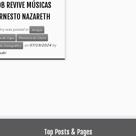
OB REVIVE MÚSICAS
ERNESTO NAZARETH
try was posted in
Artigos
a de Capa
Memória do Choro
on
07/19/2024
by
o Fonográfico
sabr
Top Posts & Pages