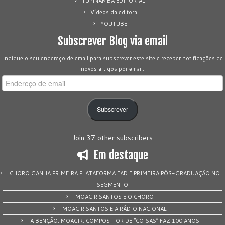
TUPINAMBÁ EDITORIAL
Vídeos da editora
YOUTUBE
Subscrever Blog via email
Indique o seu endereço de email para subscrever este site e receber notificações de
novos artigos por email.
Endereço
de
email
Subscrever
Join 37 other subscribers
Em destaque
CHORO GANHA PRIMEIRA PLATAFORMA EAD E PRIMEIRA PÓS-GRADUAÇÃO NO
SEGMENTO
MOACIR SANTOS E O CHORO
MOACIR SANTOS E A RÁDIO NACIONAL
A BENÇÃO, MOACIR: COMPOSITOR DE “COISAS” FAZ 100 ANOS