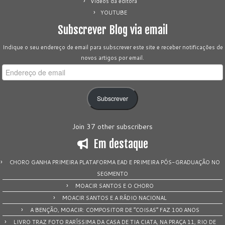
Vídeos da editora
YOUTUBE
Subscrever Blog via email
Indique o seu endereço de email para subscrever este site e receber notificações de
novos artigos por email.
Endereço
de
email
Subscrever
Join 37 other subscribers
Em destaque
CHORO GANHA PRIMEIRA PLATAFORMA EAD E PRIMEIRA PÓS-GRADUAÇÃO NO
SEGMENTO
MOACIR SANTOS E O CHORO
MOACIR SANTOS E A RÁDIO NACIONAL
A BENÇÃO, MOACIR: COMPOSITOR DE “COISAS” FAZ 100 ANOS
LIVRO TRAZ FOTO RARÍSSIMA DA CASA DE TIA CIATA, NA PRAÇA 11, RIO DE