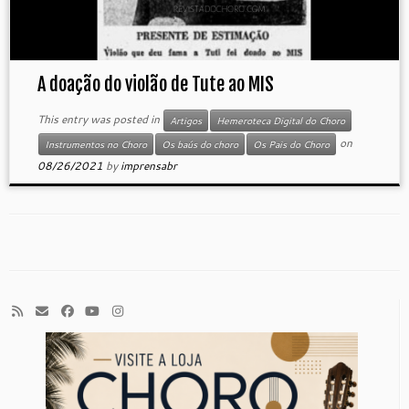
A doação do violão de Tute ao MIS
This entry was posted in
Artigos
Hemeroteca Digital do Choro
on
Instrumentos no Choro
Os baús do choro
Os Pais do Choro
08/26/2021
by
imprensabr