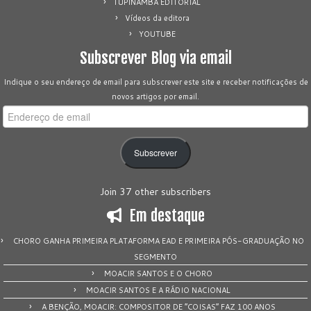
TUPINAMBÁ EDITORIAL
Vídeos da editora
YOUTUBE
Subscrever Blog via email
Indique o seu endereço de email para subscrever este site e receber notificações de
novos artigos por email.
Endereço
de
email
Subscrever
Join 37 other subscribers
Em destaque
CHORO GANHA PRIMEIRA PLATAFORMA EAD E PRIMEIRA PÓS-GRADUAÇÃO NO
SEGMENTO
MOACIR SANTOS E O CHORO
MOACIR SANTOS E A RÁDIO NACIONAL
A BENÇÃO, MOACIR: COMPOSITOR DE “COISAS” FAZ 100 ANOS