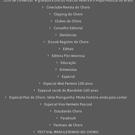
Ciclo de conversas 'A gravadora Discos Marcus Pereira e o Mapa Musical do Brasil
Cineclube Revista do Choro
Clipping do Choro
Clubes do Choro
Conselho Editorial
Denúncias
Dossiê Registro do Choro
Editais
Editora Flor Amorosa
Educação
Entrevistas
Especial
Especial Abel Ferreira 100 anos
Especial Jacob do Bandolim 100 anos
Especial Pais do Choro: Série Pixinguinha: Muita história ainda para contar
Especial Viva Hermeto Pascoal
Estudando Choro
Facebook
Festivais de Choro
FESTIVAL BRASILEIRINHO NO CHORO