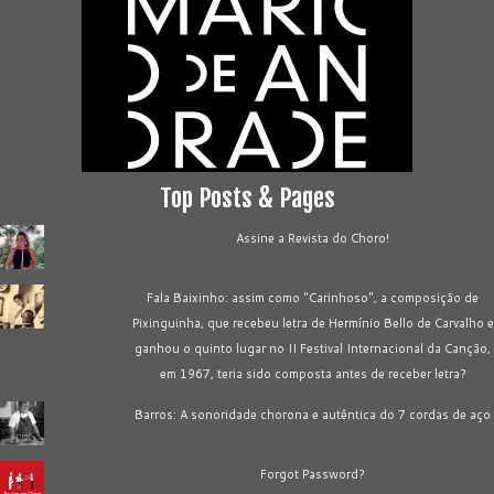
Top Posts & Pages
Assine a Revista do Choro!
Fala Baixinho: assim como "Carinhoso", a composição de
Pixinguinha, que recebeu letra de Hermínio Bello de Carvalho e
ganhou o quinto lugar no II Festival Internacional da Canção,
em 1967, teria sido composta antes de receber letra?
Barros: A sonoridade chorona e autêntica do 7 cordas de aço
Forgot Password?