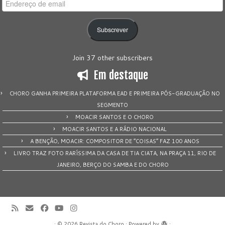
Endereço
de
email
Subscrever
Join 37 other subscribers
Em destaque
CHORO GANHA PRIMEIRA PLATAFORMA EAD E PRIMEIRA PÓS-GRADUAÇÃO NO
SEGMENTO
MOACIR SANTOS E O CHORO
MOACIR SANTOS E A RÁDIO NACIONAL
A BENÇÃO, MOACIR: COMPOSITOR DE “COISAS” FAZ 100 ANOS
LIVRO TRAZ FOTO RARÍSSIMA DA CASA DE TIA CIATA, NA PRAÇA 11, RIO DE
JANEIRO, BERÇO DO SAMBA E DO CHORO
·
© 2026
Revista do Choro
·
Powered by
·