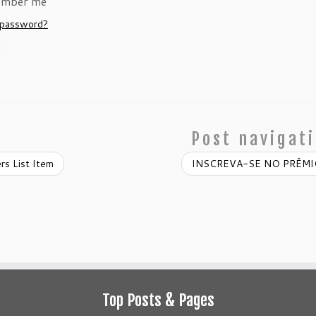
mber me
 password?
Post navigat
rs List Item
INSCREVA-SE NO PRÊM
Top Posts & Pages