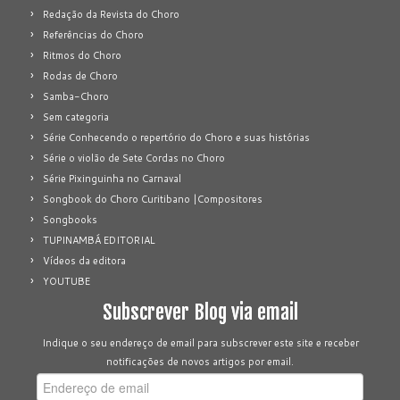
Redação da Revista do Choro
Referências do Choro
Ritmos do Choro
Rodas de Choro
Samba-Choro
Sem categoria
Série Conhecendo o repertório do Choro e suas histórias
Série o violão de Sete Cordas no Choro
Série Pixinguinha no Carnaval
Songbook do Choro Curitibano |Compositores
Songbooks
TUPINAMBÁ EDITORIAL
Vídeos da editora
YOUTUBE
Subscrever Blog via email
Indique o seu endereço de email para subscrever este site e receber
notificações de novos artigos por email.
Endereço