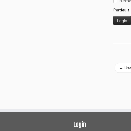
Reme
Perdeu a
←
Use
Login