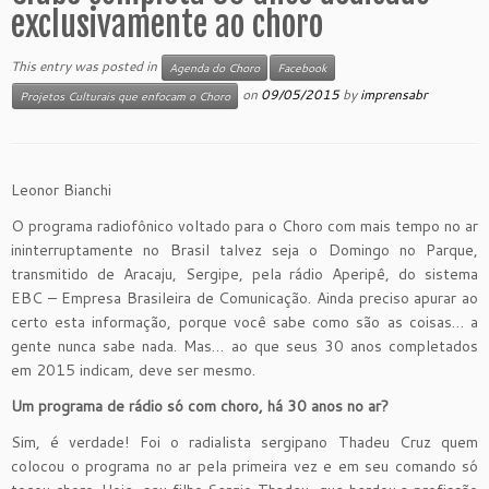
exclusivamente ao choro
This entry was posted in
Agenda do Choro
Facebook
on
09/05/2015
by
imprensabr
Projetos Culturais que enfocam o Choro
Leonor Bianchi
O programa radiofônico voltado para o Choro com mais tempo no ar
ininterruptamente no Brasil talvez seja o Domingo no Parque,
transmitido de Aracaju, Sergipe, pela rádio Aperipê, do sistema
EBC – Empresa Brasileira de Comunicação. Ainda preciso apurar ao
certo esta informação, porque você sabe como são as coisas… a
gente nunca sabe nada. Mas… ao que seus 30 anos completados
em 2015 indicam, deve ser mesmo.
Um programa de rádio só com choro, há 30 anos no ar?
Sim, é verdade! Foi o radialista sergipano Thadeu Cruz quem
colocou o programa no ar pela primeira vez e em seu comando só