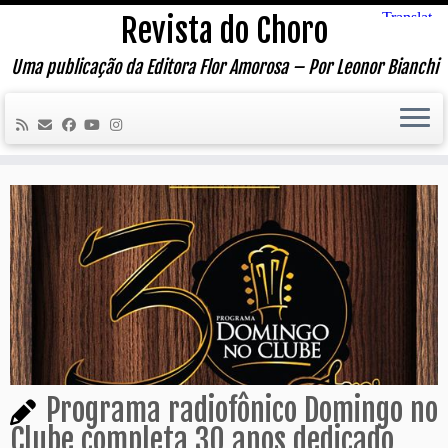
Skip
Revista do Choro
to
content
Uma publicação da Editora Flor Amorosa – Por Leonor Bianchi
Programa radiofônico Domingo no
Clube completa 30 anos dedicado