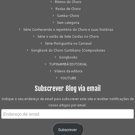
Ritmos do Choro
Rodas de Choro
Samba-Choro
Sem categoria
Série Conhecendo o repertório do Choro e suas histórias
Série o violão de Sete Cordas no Choro
Série Pixinguinha no Carnaval
Songbook do Choro Curitibano |Compositores
Songbooks
TUPINAMBÁ EDITORIAL
Vídeos da editora
YOUTUBE
Subscrever Blog via email
Indique o seu endereço de email para subscrever este site e receber notificações de
novos artigos por email.
Endereço
de
email
Subscrever