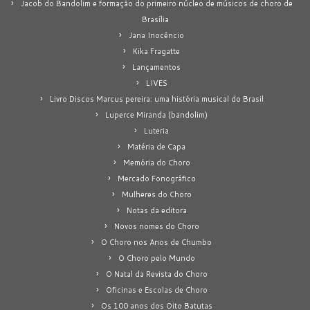
Jacob do Bandolim e formação do primeiro núcleo de músicos de choro de
Brasília
Jana Inocêncio
Kika Fragatte
Lançamentos
LIVES
Livro Discos Marcus pereira: uma história musical do Brasil
Luperce Miranda (bandolim)
Luteria
Matéria de Capa
Memória do Choro
Mercado Fonográfico
Mulheres do Choro
Notas da editora
Novos nomes do Choro
O Choro nos Anos de Chumbo
O Choro pelo Mundo
O Natal da Revista do Choro
Oficinas e Escolas de Choro
Os 100 anos dos Oito Batutas