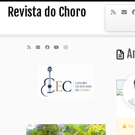
Skip
Revista do Choro
to
content
A
No 