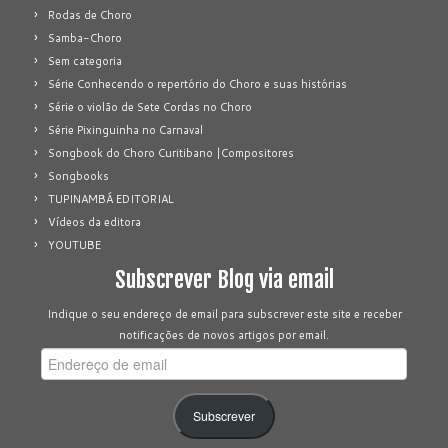
Rodas de Choro
Samba-Choro
Sem categoria
Série Conhecendo o repertório do Choro e suas histórias
Série o violão de Sete Cordas no Choro
Série Pixinguinha no Carnaval
Songbook do Choro Curitibano |Compositores
Songbooks
TUPINAMBÁ EDITORIAL
Vídeos da editora
YOUTUBE
Subscrever Blog via email
Indique o seu endereço de email para subscrever este site e receber
notificações de novos artigos por email.
Endereço
de
email
Subscrever