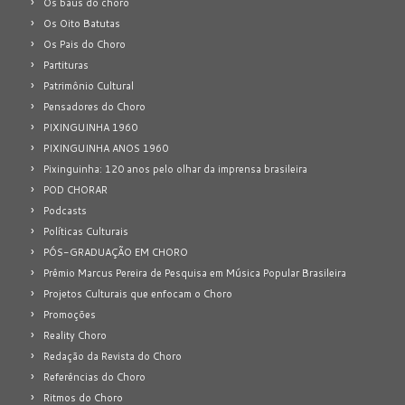
Os baús do choro
Os Oito Batutas
Os Pais do Choro
Partituras
Patrimônio Cultural
Pensadores do Choro
PIXINGUINHA 1960
PIXINGUINHA ANOS 1960
Pixinguinha: 120 anos pelo olhar da imprensa brasileira
POD CHORAR
Podcasts
Políticas Culturais
PÓS-GRADUAÇÃO EM CHORO
Prêmio Marcus Pereira de Pesquisa em Música Popular Brasileira
Projetos Culturais que enfocam o Choro
Promoções
Reality Choro
Redação da Revista do Choro
Referências do Choro
Ritmos do Choro