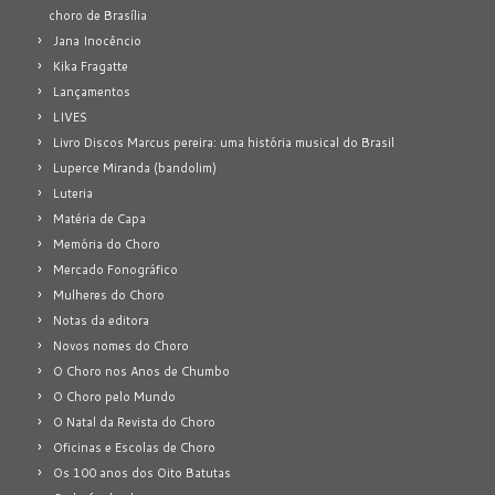
choro de Brasília
Jana Inocêncio
Kika Fragatte
Lançamentos
LIVES
Livro Discos Marcus pereira: uma história musical do Brasil
Luperce Miranda (bandolim)
Luteria
Matéria de Capa
Memória do Choro
Mercado Fonográfico
Mulheres do Choro
Notas da editora
Novos nomes do Choro
O Choro nos Anos de Chumbo
O Choro pelo Mundo
O Natal da Revista do Choro
Oficinas e Escolas de Choro
Os 100 anos dos Oito Batutas