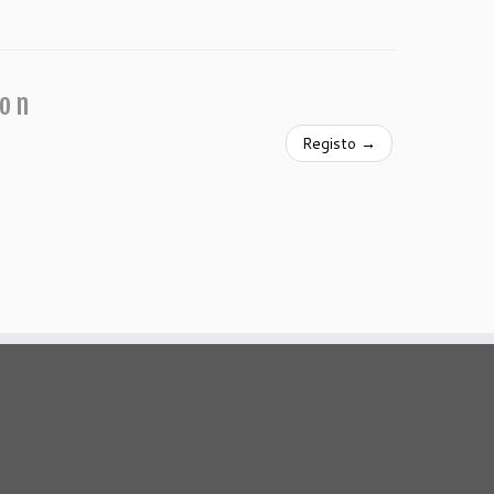
ion
Registo
→