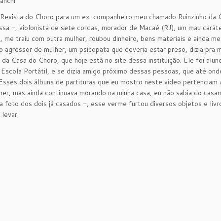
anchi
a Revista do Choro para um ex-companheiro meu chamado Ruinzinho da Cu
sa -, violonista de sete cordas, morador de Macaé (RJ), um mau cará
 me traiu com outra mulher, roubou dinheiro, bens materiais e ainda m
 agressor de mulher, um psicopata que deveria estar preso, dizia pra m
s da Casa do Choro, que hoje está no site dessa instituição. Ele foi alu
Escola Portátil, e se dizia amigo próximo dessas pessoas, que até on
sses dois álbuns de partituras que eu mostro neste vídeo pertenciam a
her, mas ainda continuava morando na minha casa, eu não sabia do cas
 foto dos dois já casados -, esse verme furtou diversos objetos e liv
levar.