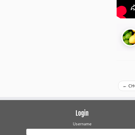
←
CHO
Login
Username