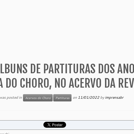
LBUNS DE PARTITURAS DOS AN
A DO CHORO, NO ACERVO DA RE
 was posted in
on
11/01/2022
by
imprensabr
Acervos do Choro
Partituras