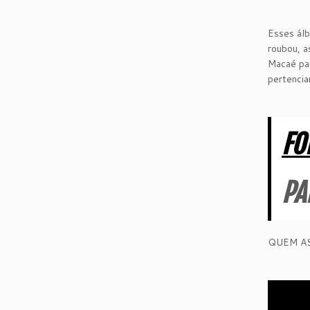
Esses álb
roubou, a
Macaé par
pertencia
FO
PA
QUEM AS