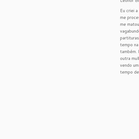
Leonor Bi
Eu criei 
me proces
me matou,
vagabundo
partitura
tempo na 
também. E
outra mul
vendo uma
tempo de 