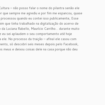
ltura – não posso falar o nome do pilantra senão ele
ter que sempre me agrediu e por fim me espancou, quase
e processou quando eu contei isso publicamente, Esse
im que tinha trabalhado na digitalização do acervo de
no da Luciana Rabello, Maurício Carrilho… durante muito
de eu sei aplaudem o seu comportamento até hoje
 ele. No processo da traição – afinal ele casou com
amento, só descobri seis meses depois pelo Facebook,
ros meus e deixou coisas dele na casa porque não deu