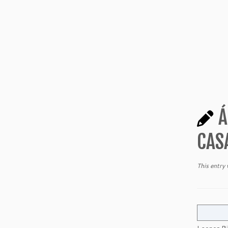
Á
CAS
This entry