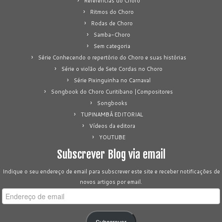
Referências do Choro
Ritmos do Choro
Rodas de Choro
Samba-Choro
Sem categoria
Série Conhecendo o repertório do Choro e suas histórias
Série o violão de Sete Cordas no Choro
Série Pixinguinha no Carnaval
Songbook do Choro Curitibano |Compositores
Songbooks
TUPINAMBÁ EDITORIAL
Vídeos da editora
YOUTUBE
Subscrever Blog via email
Indique o seu endereço de email para subscrever este site e receber notificações de
novos artigos por email.
Endereço
de
email
Subscrever