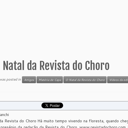
 Natal da Revista do Choro
 was posted in
Artigos
Matéria de Capa
O Natal da Revista do Choro
Vídeos da edi
anchi
da Revista do Choro Há muito tempo vivendo na floresta, quando che
 presépio da redação da Revista do Choro. www.revistadochoro.