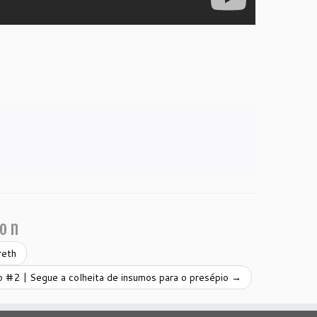
ion
reth
o #2 | Segue a colheita de insumos para o presépio
→