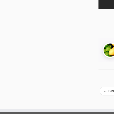
←
BREJ