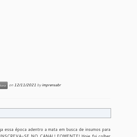
on
12/11/2021
by
imprensabr
tora
ga essa época adentro a mata em busca de insumos para
com INSCREVA-SE NO CANAL! FOMENTE! Hoje fui colher