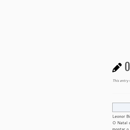
O
This entry
Leonor Bi
O Natal 
montar o