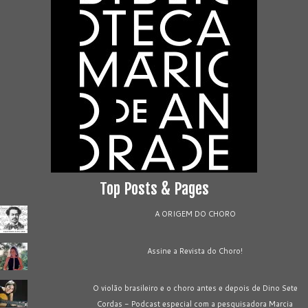
Top Posts & Pages
A ORIGEM DO CHORO
Assine a Revista do Choro!
O violão brasileiro e o choro antes e depois de Dino Sete
Cordas - Podcast especial com a pesquisadora Marcia