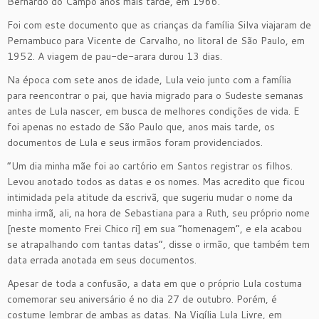
Bernardo do Campo anos mais tarde, em 1966.
Foi com este documento que as crianças da família Silva viajaram de
Pernambuco para Vicente de Carvalho, no litoral de São Paulo, em
1952. A viagem de pau-de-arara durou 13 dias.
Na época com sete anos de idade, Lula veio junto com a família
para reencontrar o pai, que havia migrado para o Sudeste semanas
antes de Lula nascer, em busca de melhores condições de vida. E
foi apenas no estado de São Paulo que, anos mais tarde, os
documentos de Lula e seus irmãos foram providenciados.
“Um dia minha mãe foi ao cartório em Santos registrar os filhos.
Levou anotado todos as datas e os nomes. Mas acredito que ficou
intimidada pela atitude da escrivã, que sugeriu mudar o nome da
minha irmã, ali, na hora de Sebastiana para a Ruth, seu próprio nome
[neste momento Frei Chico ri] em sua “homenagem”, e ela acabou
se atrapalhando com tantas datas”, disse o irmão, que também tem
data errada anotada em seus documentos.
Apesar de toda a confusão, a data em que o próprio Lula costuma
comemorar seu aniversário é no dia 27 de outubro. Porém, é
costume lembrar de ambas as datas. Na Vigília Lula Livre, em