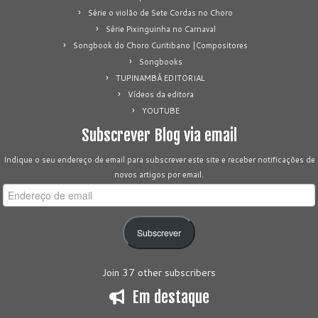
Série o violão de Sete Cordas no Choro
Série Pixinguinha no Carnaval
Songbook do Choro Curitibano |Compositores
Songbooks
TUPINAMBÁ EDITORIAL
Vídeos da editora
YOUTUBE
Subscrever Blog via email
Indique o seu endereço de email para subscrever este site e receber notificações de
novos artigos por email.
Endereço
de
email
Subscrever
Join 37 other subscribers
Em destaque