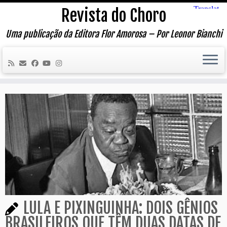
Skip
Revista do Choro
to
content
Uma publicação da Editora Flor Amorosa – Por Leonor Bianchi
LULA E PIXINGUINHA: DOIS GÊNIOS
BRASILEIROS QUE TÊM DUAS DATAS DE