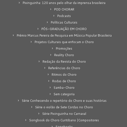
Pixinguinha: 120 anos pelo olhar da imprensa brasileira
POD CHORAR
Podcasts
Políticas Culturais
PÓS-GRADUAÇÃO EM CHORO
Prêmio Marcus Pereira de Pesquisa em Música Popular Brasileira
Projetos Culturais que enfocam o Choro
Promoções
Reality Choro
Redação da Revista do Choro
Referências do Choro
Ritmos do Choro
Rodas de Choro
Samba-Choro
Sem categoria
Série Conhecendo o repertório do Choro e suas histórias
Série o violão de Sete Cordas no Choro
Série Pixinguinha no Carnaval
Songbook do Choro Curitibano |Compositores
Songbooks