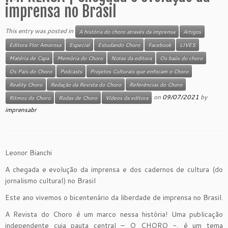
imprensa no Brasil
This entry was posted in
A história do choro através da imprensa
Artigos
Editora Flor Amorosa
Especial
Estudando Choro
Facebook
LIVES
Matéria de Capa
Memória do Choro
Notas da editora
Os baús do choro
Os Pais do Choro
Podcasts
Projetos Culturais que enfocam o Choro
Reality Choro
Redação da Revista do Choro
Referências do Choro
on
09/07/2021
by
Ritmos do Choro
Rodas de Choro
Vídeos da editora
imprensabr
Leonor Bianchi
A chegada e evolução da imprensa e dos cadernos de cultura (do
jornalismo cultural) no Brasil
Este ano vivemos o bicentenário da liberdade de imprensa no Brasil.
A Revista do Choro é um marco nessa história! Uma publicação
independente cuja pauta central – O CHORO -, é um tema