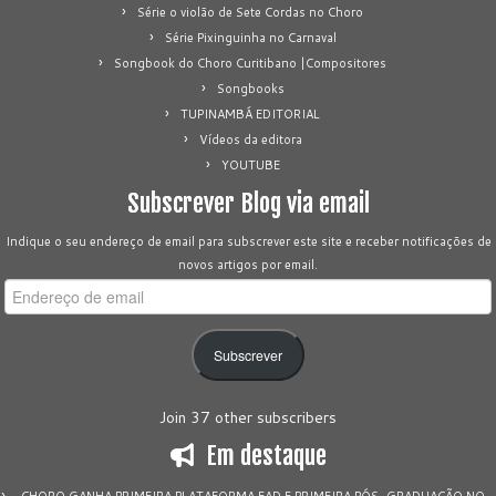
Série o violão de Sete Cordas no Choro
Série Pixinguinha no Carnaval
Songbook do Choro Curitibano |Compositores
Songbooks
TUPINAMBÁ EDITORIAL
Vídeos da editora
YOUTUBE
Subscrever Blog via email
Indique o seu endereço de email para subscrever este site e receber notificações de
novos artigos por email.
Endereço
de
email
Subscrever
Join 37 other subscribers
Em destaque
CHORO GANHA PRIMEIRA PLATAFORMA EAD E PRIMEIRA PÓS-GRADUAÇÃO NO