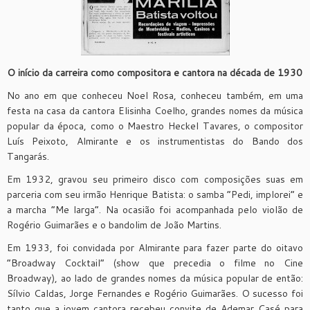
O início da carreira como compositora e cantora na década de 1930
No ano em que conheceu Noel Rosa, conheceu também, em uma
festa na casa da cantora Elisinha Coelho, grandes nomes da música
popular da época, como o Maestro Heckel Tavares, o compositor
Luís Peixoto, Almirante e os instrumentistas do Bando dos
Tangarás.
Em 1932, gravou seu primeiro disco com composições suas em
parceria com seu irmão Henrique Batista: o samba “Pedi, implorei” e
a marcha “Me larga”. Na ocasião foi acompanhada pelo violão de
Rogério Guimarães e o bandolim de João Martins.
Em 1933, foi convidada por Almirante para fazer parte do oitavo
“Broadway Cocktail” (show que precedia o filme no Cine
Broadway), ao lado de grandes nomes da música popular de então:
Sílvio Caldas, Jorge Fernandes e Rogério Guimarães. O sucesso foi
tanto que a jovem cantora recebeu convite de Ademar Casé para