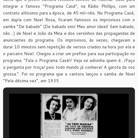
integrar o famoso “Programa Casé”, na Rádio Phillips, com um
contrato altíssimo para a época, de 45 mil-réis. No Programa Casé,
em dupla com Noel Rosa, ficaram famosos os improvisos com o
samba “De babado” (De babado sim/ Meu amor ideal/ Sem babado,
não…) de Noel e João da Mina e dos versinhos das propagandas de
anunciantes do programa. Os improvisos, às vezes, chegavam a
durar 10 minutos sem repetição de versos criados na hora por ela e
o parceiro Noel. Chegou a criar um prefixo para sua participação no
programa: “Fala o Programa Casé!/ Veja se adivinha quem é…/Faço
a pergunta por troça/ pois todo mundo já conhece/ A garota da voz
grossa.”. Foi no programa que a cantora lançou o samba de Noel
“Pela décima vez”, em 1935.