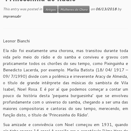
This entry was posted in
on
06/13/2018
by
Artigos
Mulheres do Choro
imprensabr
Leonor Bianchi
Ela não foi exatamente uma chorona, mas transitou durante toda
vida pelo meio do rádio e do samba e conviveu e gravou com
praticamente todos os chorões do seu tempo, como Pixinguinha e
Benedicto Lacerda, por exemplo. Marília Batista (18/ 04/ 1917 –
09/ 7/1990) divide com a polêmica e irreverente Aracy de Almeida,
o título de grande intérprete das músicas do sambista de Vila
Isabel, Noel Rosa. E é por aí que podemos começar a contar um
pouco da história desta ‘pequena burguesinha’ que se envolveu
profundamente com o universo do samba, chegando a ser uma das
maiores compositoras e cantoras do seu tempo, merecendo, em
função disto, o título de ‘Princesinha do Rádio’.
Sua amizade e convivência com Noel começou em 1931, quando