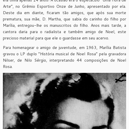
ela tinha apenas 14 anos! A ocasião era o espetáculo “Uma Hora de
Arte”, no Grêmio Esportivo Onze de Junho, apresentado por ela.
Deste dia em diante, ficaram tão amigos, que após sua morte
prematura, sua mãe, D. Martha, que sabia do carinho do filho por
Marília, entregou-lhe os manuscritos do filho. Anos mais tarde, a
cantora daria para o radialista e também amigo de Noel, este
precioso material para que ele o guardasse em seu acervo.
Para homenagear o amigo de juventude, em 1963, Marília Batista
gravou o LP duplo “História musical de Noel Rosa” pela gravadora
Nilser, de Nilo Sérgio, interpretando 44 composições de Noel
Rosa.