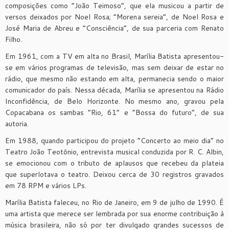
composições como “João Teimoso”, que ela musicou a partir de
versos deixados por Noel Rosa; “Morena sereia”, de Noel Rosa e
José Maria de Abreu e “Consciência”, de sua parceria com Renato
Filho.
Em 1961, com a TV em alta no Brasil, Marília Batista apresentou-
se em vários programas de televisão, mas sem deixar de estar no
rádio, que mesmo não estando em alta, permanecia sendo o maior
comunicador do país. Nessa década, Marília se apresentou na Rádio
Inconfidência, de Belo Horizonte. No mesmo ano, gravou pela
Copacabana os sambas “Rio, 61” e “Bossa do futuro”, de sua
autoria.
Em 1988, quando participou do projeto “Concerto ao meio dia” no
Teatro João Teotônio, entrevista musical conduzida por R. C. Albin,
se emocionou com o tributo de aplausos que recebeu da plateia
que superlotava o teatro. Deixou cerca de 30 registros gravados
em 78 RPM e vários LPs.
Marília Batista faleceu, no Rio de Janeiro, em 9 de julho de 1990. É
uma artista que merece ser lembrada por sua enorme contribuição à
música brasileira, não só por ter divulgado grandes sucessos de