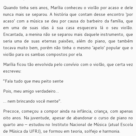
Quando tinha seis anos, Marília conheceu o violão por acaso e dele
nunca mais se separou. A história que contam desse encontro ‘por
acaso’ com a música se deu por causa do barbeiro da família, que
em uma de suas idas à sua casa esquecera lá o seu violão.
Encantada, a menina não se separou mais daquele instrumento, que
seria uma de suas eternas paixões, além do piano, que também
tocava muito bem, porém não tinha o mesmo ‘apelo’ popular que o
violão para os sambas compostos por ela.
Marília ficou tão envolvida pelo convívio com o violão, que certa vez
escreveu:
“Fala tudo que meu peito sente
Pois, meu amigo verdadeiro…
… nem brincando você mente”.
Precoce, começou a compor ainda na infância, criança, com apenas
oito anos. Na juventude, apesar de abandonar o curso de piano no
quarto ano – estudou no Instituto Nacional de Música (atual Escola
de Música da UFRJ), se formou em teoria, solfejo e harmonia.