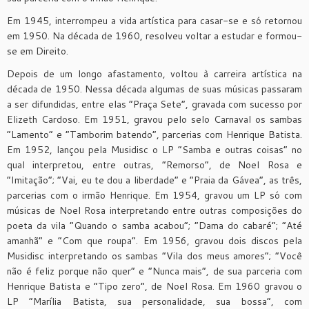
Em 1945, interrompeu a vida artística para casar-se e só retornou
em 1950. Na década de 1960, resolveu voltar a estudar e formou-
se em Direito.
Depois de um longo afastamento, voltou à carreira artística na
década de 1950. Nessa década algumas de suas músicas passaram
a ser difundidas, entre elas “Praça Sete”, gravada com sucesso por
Elizeth Cardoso. Em 1951, gravou pelo selo Carnaval os sambas
“Lamento” e “Tamborim batendo”, parcerias com Henrique Batista.
Em 1952, lançou pela Musidisc o LP “Samba e outras coisas” no
qual interpretou, entre outras, “Remorso”, de Noel Rosa e
“Imitação”; “Vai, eu te dou a liberdade” e “Praia da Gávea”, as três,
parcerias com o irmão Henrique. Em 1954, gravou um LP só com
músicas de Noel Rosa interpretando entre outras composições do
poeta da vila “Quando o samba acabou”; “Dama do cabaré”; “Até
amanhã” e “Com que roupa”. Em 1956, gravou dois discos pela
Musidisc interpretando os sambas “Vila dos meus amores”; “Você
não é feliz porque não quer” e “Nunca mais”, de sua parceria com
Henrique Batista e “Tipo zero”, de Noel Rosa. Em 1960 gravou o
LP “Marília Batista, sua personalidade, sua bossa”, com