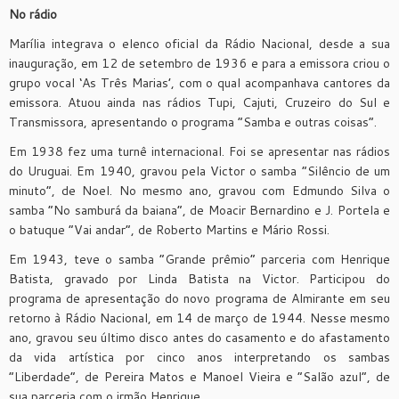
No rádio
Marília integrava o elenco oficial da Rádio Nacional, desde a sua
inauguração, em 12 de setembro de 1936 e para a emissora criou o
grupo vocal ‘As Três Marias’, com o qual acompanhava cantores da
emissora. Atuou ainda nas rádios Tupi, Cajuti, Cruzeiro do Sul e
Transmissora, apresentando o programa “Samba e outras coisas”.
Em 1938 fez uma turnê internacional. Foi se apresentar nas rádios
do Uruguai. Em 1940, gravou pela Victor o samba “Silêncio de um
minuto”, de Noel. No mesmo ano, gravou com Edmundo Silva o
samba “No samburá da baiana”, de Moacir Bernardino e J. Portela e
o batuque “Vai andar”, de Roberto Martins e Mário Rossi.
Em 1943, teve o samba “Grande prêmio” parceria com Henrique
Batista, gravado por Linda Batista na Victor. Participou do
programa de apresentação do novo programa de Almirante em seu
retorno à Rádio Nacional, em 14 de março de 1944. Nesse mesmo
ano, gravou seu último disco antes do casamento e do afastamento
da vida artística por cinco anos interpretando os sambas
“Liberdade”, de Pereira Matos e Manoel Vieira e “Salão azul”, de
sua parceria com o irmão Henrique.