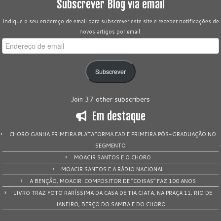
Subscrever Blog via email
Indique o seu endereço de email para subscrever este site e receber notificações de
novos artigos por email.
Endereço
de
email
Subscrever
Join 37 other subscribers
Em destaque
CHORO GANHA PRIMEIRA PLATAFORMA EAD E PRIMEIRA PÓS-GRADUAÇÃO NO
SEGMENTO
MOACIR SANTOS E O CHORO
MOACIR SANTOS E A RÁDIO NACIONAL
A BENÇÃO, MOACIR: COMPOSITOR DE “COISAS” FAZ 100 ANOS
LIVRO TRAZ FOTO RARÍSSIMA DA CASA DE TIA CIATA, NA PRAÇA 11, RIO DE
JANEIRO, BERÇO DO SAMBA E DO CHORO