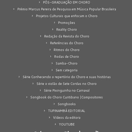
PÓS-GRADUAÇÃO EM CHORO
Prêmio Marcus Pereira de Pesquisa em Música Popular Brasileira
Projetos Culturais que enfocam o Choro
Promoções
Reality Choro
Redação da Revista do Choro
Referências do Choro
Ritmos do Choro
Rodas de Choro
Samba-Choro
Sem categoria
Série Conhecendo o repertório do Choro e suas histórias
Série o violão de Sete Cordas no Choro
Série Pixinguinha no Carnaval
Songbook do Choro Curitibano |Compositores
Songbooks
TUPINAMBÁ EDITORIAL
Vídeos da editora
YOUTUBE