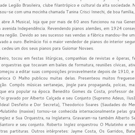
ade Legião Brasileira, clube filantrópico e cultural da alta sociedad
sou-se com uma mocinha chamada Tanina Crisci Innechi, de boa família,
bre A Musical, loja que por mais de 60 anos funcionou na rua Genera
a avenida Independência. Revendendo pianos alemães, em 1924 consegu
na região. Devido ao seu sucesso nas vendas a fábrica mandou-lhe um 
ado a ouro. Belmácio foi o maior vendedor de pianos do interior seg
, cedeu um dos seus pianos para Guiomar Novaes.
teiro, tocou em festas litúrgicas, companhias de revistas e óperas,
orquestras que tocavam em bailes de formatura, reuniões cívicas, ativ
omeçou a editar suas composições provavelmente depois de 1910, e e
carioca O Malho publicou muitas delas. Presenteou muitos fregues
ão. Compôs músicas sertanejas, jingle para propaganda, polcas, mazu
que era popular na época. Benedito Gomes da Costa, professor de po
Foi gravado por Alberto Calçada e seu Conjunto (Supremo Adeus, Ilus
, Ideal Desfeito e Dor Secreta), Theodorico Soares (Saudades do Me
Mulatinho (maxixe) tornou-se conhecida internacionalmente pelas g
nglez e Sua Orquestra, na Inglaterra. Gravaram-na também Alberto Se
antoro e seu conjunto. Roberto Inglez orquestrou O Mulatinho e vei
utras partituras. Outros intérpretes: Jayme Costa, Os Garridos, Ba