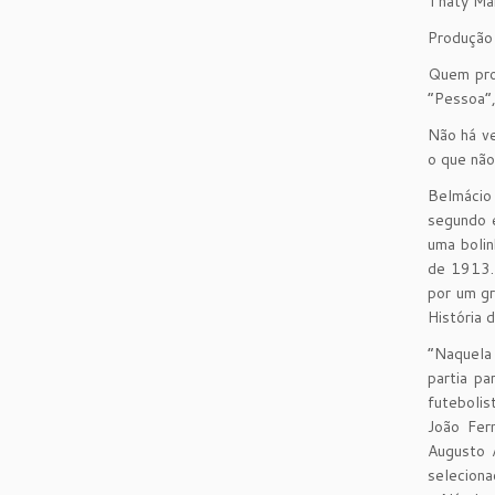
Thaty Ma
Produção 
Quem proc
“Pessoa”,
Não há ve
o que não
Belmácio 
segundo 
uma boli
de 1913.
por um gr
História 
“Naquela 
partia p
futebolis
João Fer
Augusto 
seleciona