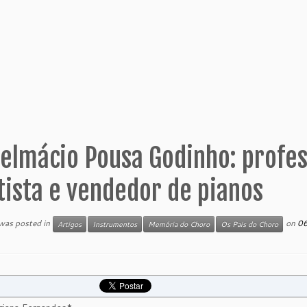
elmácio Pousa Godinho: profess
tista e vendedor de pianos
 was posted in
on
0
Artigos
Instrumentos
Memória do Choro
Os Pais do Choro