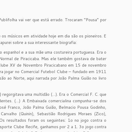
ublifolha vai ver que está errado. Trocaram “Pousa” por
e os músicos em atividade hoje em dia são os pioneiros. E
purei sobre a sua interessante biografia:
 espanhol e a sua mãe uma costureira portuguesa. Era o
Normal de Piracicaba. Mas ele também gostava de bater
e Clube XV de Novembro Piracicabano em 15 de novembro
ra jogar no Comercial Futebol Clube – fundado em 1911
rsão ao Norte, aqui narrada por João Palma Guião no livro
 regorgitava uma multidão (…). Era o Comercial F. C. que
dentes. (…) A Embaixada comercialina compunha-se dos
José Franco, João Palma Guião, Belmacio Pousa Godinho,
arvalho (Quinin), Sebastião Rodrigues Moraes (Zico),
Os resultados foram os seguintes: 1o no jogo contra o
porte Clube Recife, ganhamos por 2 a 1. 3o jogo contra