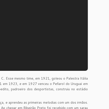
. C.. Esse mesmo time, em 1921, goleou o Palestra Itália
 a 1 em 1923, e em 1927 venceu o Peñarol do Uruguai em
dito, padroeiro dos desportistas, construiu no estádio
nça, e aprendeu as primeiras melodias com um dos irmãos.
va. Ao chegar em Ribeirão Preto foi recebido com um sarau