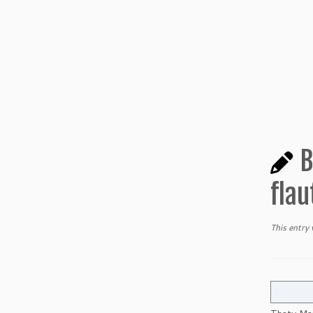
B
flau
This entry