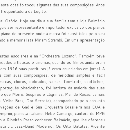
e. Nesta ocasião tocou algumas das suas composições. Anos
 freqüentadora da Legião.
l Osório. Hoje em dia a sua família tem a loja Belmácio
iu ser representante e importador exclusivo dos pianos
piano de presente onde a marca foi substituída pelo seu
undo a memorialista Miriam Strambi. Em uma apresentação
 festas escolares e na “Orchestra Lozano”. Também teve
idades artísticas e cinemas, quando os filmes ainda eram
m 1916 suas partituras já eram anunciadas em jornal. A
es com suas composições, de melodias simples e fácil
rcas, choros, dobrados, valsas, fox-trots, scottiches,
rtuguês piracicabano, foi letrista da maioria das suas
ão que Morre, Suspiros e Lágrimas, Mar de Rosas, Jamais
u Velho Braz, Dor Secreta), acompanhado pelo conjunto
ravações de Gaó e Sua Orquestra Brasileira nos EUA e
mprini, pianista italiano, Hebe Camargo, cantora de MPB
o a Ribeirão Preto conhecer Belmácio, que lhe ofereceu
testa Jr., Jazz-Band Moderno, Os Oito Batutas, Vicente