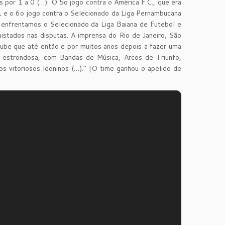
 por 1 a 0 (…). O 5o jogo contra o América F.C., que era
 e o 6o jogo contra o Selecionado da Liga Pernambucana
, enfrentamos o Selecionado da Liga Baiana de Futebol e
istados nas disputas. A imprensa do Rio de Janeiro, São
clube que até então e por muitos anos depois a fazer uma
i estrondosa, com Bandas de Música, Arcos de Triunfo,
os vitoriosos leoninos (…).” [O time ganhou o apelido de