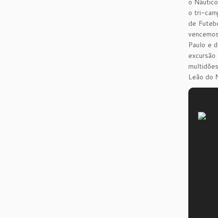
o Náutico
o tri-cam
de Futebo
vencemos 
Paulo e d
excursão
multidões
Leão do N