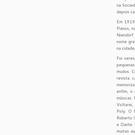
na Socied
depois ca
Em 1919 a
Pianos, n
Niendörf 
nome grav
na cidade
Foi seres
pequenas 
mudos. C
revista 
memorizaç
enfim, o 
músicas. 
Voltarei
Poly. O 
Roberto I
e Dante S
muitas o