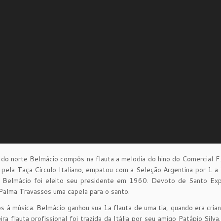
 do norte Belmácio compôs na flauta a melodia do hino do Comercial F
 pela Taça Círculo Italiano, empatou com a Seleção Argentina por 1
. Belmácio foi eleito seu presidente em 1960. Devoto de Santo Expe
 Palma Travassos uma capela para o santo.
 à música: Belmácio ganhou sua 1a flauta de uma tia, quando era cria
ira flauta profissional foi trazida da Itália por seu amigo Patápio Sil