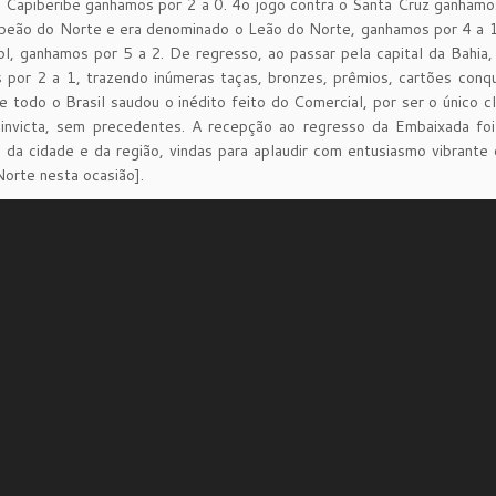
 Capiberibe ganhamos por 2 a 0. 4o jogo contra o Santa Cruz ganhamos
peão do Norte e era denominado o Leão do Norte, ganhamos por 4 a 1
l, ganhamos por 5 a 2. De regresso, ao passar pela capital da Bahia
por 2 a 1, trazendo inúmeras taças, bronzes, prêmios, cartões conqu
e todo o Brasil saudou o inédito feito do Comercial, por ser o único 
 invicta, sem precedentes. A recepção ao regresso da Embaixada fo
 da cidade e da região, vindas para aplaudir com entusiasmo vibrante 
orte nesta ocasião].