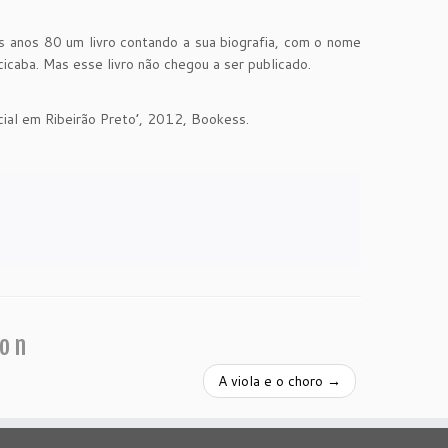
s anos 80 um livro contando a sua biografia, com o nome
aba. Mas esse livro não chegou a ser publicado.
ocial em Ribeirão Preto’, 2012, Bookess.
.
ion
A viola e o choro
→