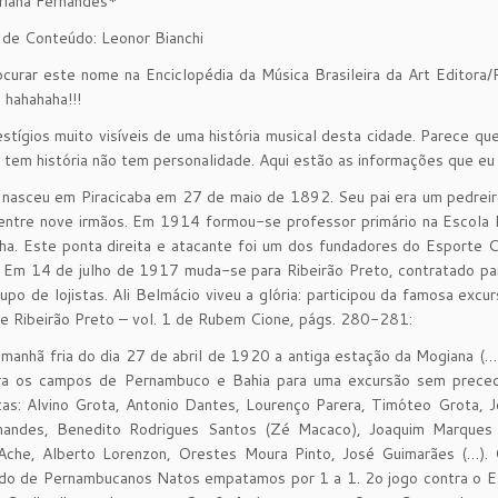
riana Fernandes*
de Conteúdo: Leonor Bianchi
urar este nome na Enciclopédia da Música Brasileira da Art Editora/P
 hahahaha!!!
stígios muito visíveis de uma história musical desta cidade. Parece qu
 tem história não tem personalidade. Aqui estão as informações que eu a
nasceu em Piracicaba em 27 de maio de 1892. Seu pai era um pedreiro
entre nove irmãos. Em 1914 formou-se professor primário na Escola 
nha. Este ponta direita e atacante foi um dos fundadores do Esport
 Em 14 de julho de 1917 muda-se para Ribeirão Preto, contratado pa
upo de lojistas. Ali Belmácio viveu a glória: participou da famosa excu
de Ribeirão Preto – vol. 1 de Rubem Cione, págs. 280-281:
manhã fria do dia 27 de abril de 1920 a antiga estação da Mogiana (…)
ara os campos de Pernambuco e Bahia para uma excursão sem prece
tas: Alvino Grota, Antonio Dantes, Lourenço Parera, Timóteo Grota, 
nandes, Benedito Rodrigues Santos (Zé Macaco), Joaquim Marques C
Ache, Alberto Lorenzon, Orestes Moura Pinto, José Guimarães (…). 
do de Pernambucanos Natos empatamos por 1 a 1. 2o jogo contra o Es