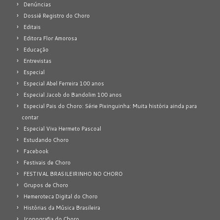
Denúncias
Dossiê Registro do Choro
Editais
Editora Flor Amorosa
Educação
Entrevistas
Especial
Especial Abel Ferreira 100 anos
Especial Jacob do Bandolim 100 anos
Especial Pais do Choro: Série Pixinguinha: Muita história ainda para
contar
Especial Viva Hermeto Pascoal
Estudando Choro
Facebook
Festivais de Choro
FESTIVAL BRASILEIRINHO NO CHORO
Grupos de Choro
Hemeroteca Digital do Choro
Histórias da Música Brasileira
Iconografia do Choro