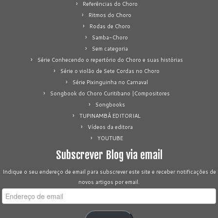
Referências do Choro
Ritmos do Choro
Rodas de Choro
Samba-Choro
Sem categoria
Série Conhecendo o repertório do Choro e suas histórias
Série o violão de Sete Cordas no Choro
Série Pixinguinha no Carnaval
Songbook do Choro Curitibano |Compositores
Songbooks
TUPINAMBÁ EDITORIAL
Vídeos da editora
YOUTUBE
Subscrever Blog via email
Indique o seu endereço de email para subscrever este site e receber notificações de
novos artigos por email.
Endereço
de
email