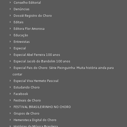
Conselho Editorial
Denúncias
Dossiê Registro do Choro
Editais
Editora Flor Amorosa
Educação
Entrevistas
Especial
Especial Abel Ferreira 100 anos
Especial Jacob do Bandolim 100 anos
Especial Pais do Choro: Série Pixinguinha: Muita história ainda para
contar
Especial Viva Hermeto Pascoal
Estudando Choro
Facebook
Festivais de Choro
FESTIVAL BRASILEIRINHO NO CHORO
Grupos de Choro
Hemeroteca Digital do Choro
Histórias da Música Brasileira