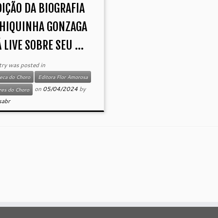
DIÇÃO DA BIOGRAFIA
CHIQUINHA GONZAGA
 LIVE SOBRE SEU ...
try was posted in
teca do Choro
Editora Flor Amorosa
on
05/04/2024
by
es do Choro
sabr