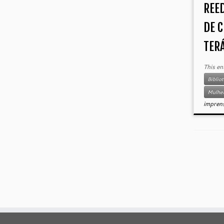
REE
DE 
TERÁ
This en
Biblio
Mulher
impren