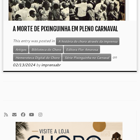
A MORTE DE PIXINGUINHA EM PLENO CARNAVAL
This entry was posted in
A história do choro através da imprensa
Artigos
Biblioteca do Choro
Editora Flor Amorosa
on
Hemeroteca Digital do Choro
Série Pixinguinha no Carnaval
02/13/2024
by
imprensabr