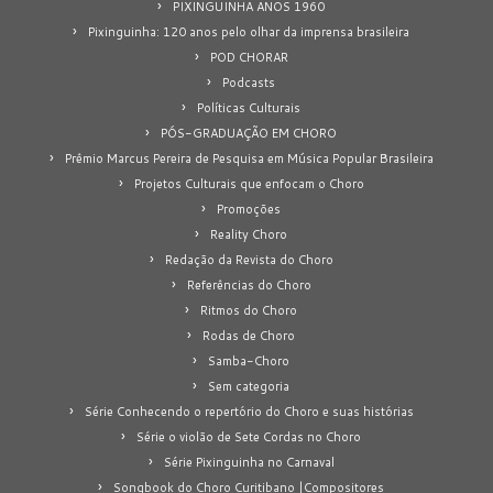
PIXINGUINHA ANOS 1960
Pixinguinha: 120 anos pelo olhar da imprensa brasileira
POD CHORAR
Podcasts
Políticas Culturais
PÓS-GRADUAÇÃO EM CHORO
Prêmio Marcus Pereira de Pesquisa em Música Popular Brasileira
Projetos Culturais que enfocam o Choro
Promoções
Reality Choro
Redação da Revista do Choro
Referências do Choro
Ritmos do Choro
Rodas de Choro
Samba-Choro
Sem categoria
Série Conhecendo o repertório do Choro e suas histórias
Série o violão de Sete Cordas no Choro
Série Pixinguinha no Carnaval
Songbook do Choro Curitibano |Compositores