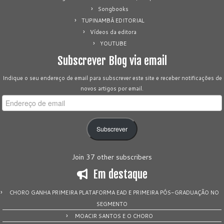
Songbooks
TUPINAMBÁ EDITORIAL
Vídeos da editora
YOUTUBE
Subscrever Blog via email
Indique o seu endereço de email para subscrever este site e receber notificações de
novos artigos por email.
Endereço
de
email
Subscrever
Join 37 other subscribers
Em destaque
CHORO GANHA PRIMEIRA PLATAFORMA EAD E PRIMEIRA PÓS-GRADUAÇÃO NO
SEGMENTO
MOACIR SANTOS E O CHORO