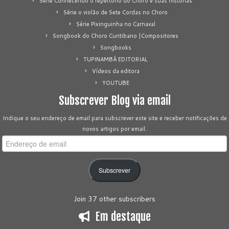
Série Conhecendo o repertório do Choro e suas histórias
Série o violão de Sete Cordas no Choro
Série Pixinguinha no Carnaval
Songbook do Choro Curitibano |Compositores
Songbooks
TUPINAMBÁ EDITORIAL
Vídeos da editora
YOUTUBE
Subscrever Blog via email
Indique o seu endereço de email para subscrever este site e receber notificações de
novos artigos por email.
Endereço
de
email
Subscrever
Join 37 other subscribers
Em destaque