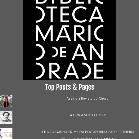
Top Posts & Pages
Assine a Revista do Choro!
A ORIGEM DO CHORO
CHORO GANHA PRIMEIRA PLATAFORMA EAD E PRIMEIRA
PÓS-GRADUAÇÃO NO SEGMENTO