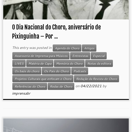
O Dia Nacional do Choro, aniversário de
Pixinguinha – Por ...
This entry was posted in
Agenda do Choro
Artigos
Assessoria de Imprensa para Músicos
Entrevistas
Especial
LIVES
Matéria de Capa
Memória do Choro
Notas da editora
Os baús do choro
Os Pais do Choro
Podcasts
Projetos Culturais que enfocam o Choro
Redação da Revista do Choro
on
04/22/2021
by
Referências do Choro
Rodas de Choro
imprensabr